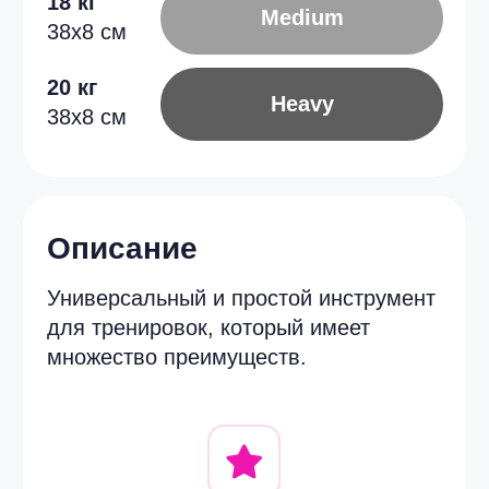
и не вызывает дискомфорта.
Поверхность не проскальзывает
в руках и не собирается в жгут.
Долговечность
TPE устойчив к растяжениям,
не рвётся и не деформируется при
регулярном использовании.
Универсальность
Отлично работают на растяжку,
ягодицы, ноги, руки, спину и пресс