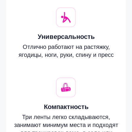
Не храните ленты рядом
с острыми предметами — это
может повредить TPE.
Избегайте прямого солнечного
света и высоких температур.
Не растягивайте ленты сверх
указанного уровня нагрузки.
Храните ленты в сухом месте,
желательно в сложенном виде, без
сильных перегибов.
Не используйте спирт,
растворители или абразивные
средства — они могут повредить
поверхность TPE.