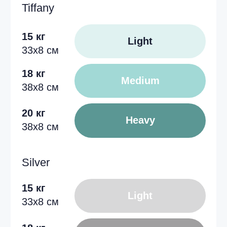
15 кг
Light
33x8 см
18 кг
Medium
38x8 см
20 кг
Heavy
38x8 см
Описание
Универсальный и простой инструмент
для тренировок, который имеет
множество преимуществ.
Приятные на ощупь
Мягкий TPE не натирает кожу