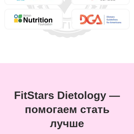
счастливых клиентов, которые
улучшили питание и качество
своей жизни
81%
клиентов чувствуют улучшения уже
через 7 дней
Наши нутрициологи
Сертифицированное профильное
образование