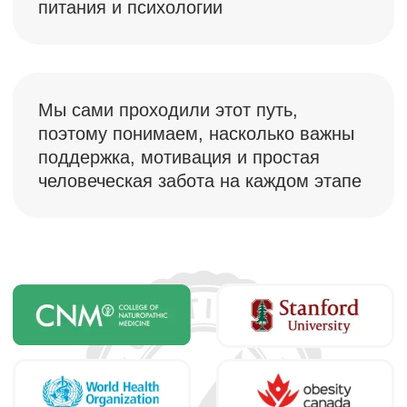
FitStars Dietology —
помогаем стать
лучше
3 000+
часов профессиональных
консультаций с нутрицологами
и специалистами сервиса
500+