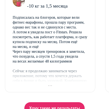
-10 кг за 1,5 месяца
Подписалась на блогеров, которые вели
фитнес-марафоны, прошла пару программ,
однако вес так и не сдвинулся с места.
А потом я увидела пост о Fitstars. Решила
посмотреть, как работает платформа, и сразу
купила подписку на месяц. Потом ещё
на месяц, и ещё
Через пару месяцев тренировок я заметила,
что похудела, а спустя 1,5 года увидела
на весах желаемые 48 килограммов
Сейчас я продолжаю заниматься через
приложение, потому что хочется держать
себя в форме и быть здоровой. Комбинирую
тренировки, чтобы задействовать все
группы мышц и трачу на занятия от 30 до 60
минут в день. Главное удобство —
я не привязана ко времени и могу
заниматься, когда угодно.
Хочу такие же результаты