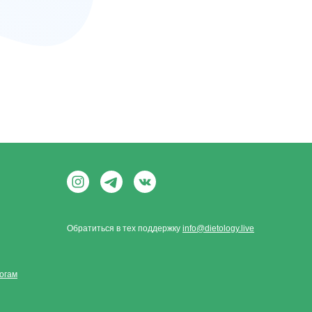
Обратиться в тех поддержку
info@dietology.live
огам