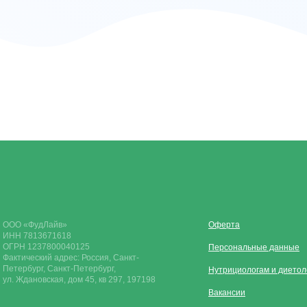
ООО «ФудЛайв»
Оферта
ИНН 7813671618
ОГРН 1237800040125
Персональные данные
Фактический адрес: Россия, Санкт-
Петербург, Санкт-Петербург,
Нутрициологам и диетол
ул. Ждановская, дом 45, кв 297, 197198
Вакансии