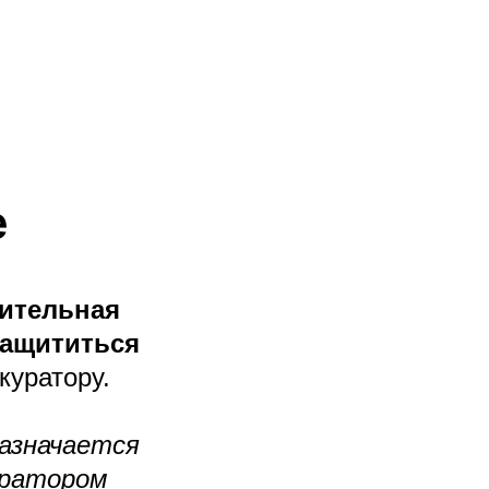
е
ительная
защититься
куратору.
азначается
уратором