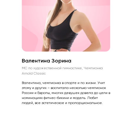
ЕСЛИ ТЫ ЕЩЕ ДУМАЕШЬ...
Сейчас — тот самый
момент
ВСЕГДА будут праздники, дни
рождения, детские мероприятия,
пикники, свадьбы и т. д. Переносить все
Валентина Зорина
на завтра можно бесконечно. Но...
МС по художественной гимнастике, Чемпионка
Только представь, как ты будешь
Arnold Classic
гордиться собой, когда сделаешь
первые шаги и увидишь реальные
Валентина, чемпионка в спорте и по жизни. Учит
изменения.
этому и других – воспитала несколько чемпионок
России и Европы, многих девушек довела до цели в
СЕЙЧАС ТВОЕ время...
номинациях фитнес-бикини и модель. Любит
людей, все эстетическое и пропорциональное.
Начать тренироваться
скидка 65%