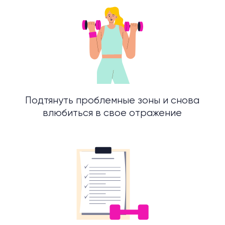
Увидишь первые результаты через 1-2
недели,
а через месяц достигнешь больших
целей
Сбалансируешь питание,
при этом
сохранив свой текущий рацион на 70–80%