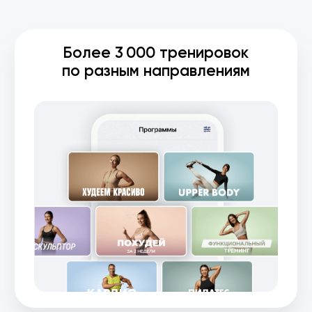
Посмотри, какой
результат
получают
участницы
за 2 недели
Листай и смотри результаты участников