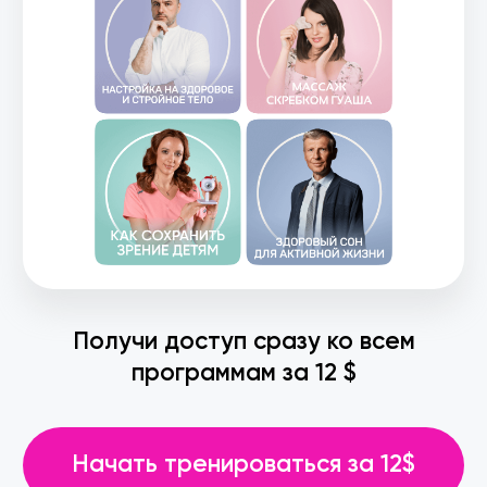
Приобретай
подписку и
воплощай
мечту
Купили > 100 тыс человек
Подписка на 1 месяц
35 $
скидка -65%
12 $
200+ программ для любых целей
от 36 лучших тренеров России
52 авторских курса
,
направленных на решение
конкретных задач
Рецепты
для сбалансированного
и правильного питания