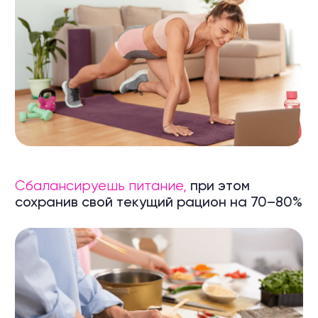
Всё начинается
с первого шага!
Сделать первый шаг
Кроме программы
«Восстановление после
родов» ты получишь
безлимитный доступ