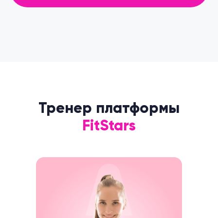
Android
,
iOS
и
SberBox
приложение
Оформить подписку