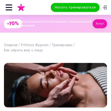
Начать тренироваться
Все возможности платформы с максимальной
-70%
Хочу!
выгодой
Главная
FitStars Журнал
Тренировки
Как убрать жир с лица