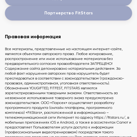
Партнерство FitStars
Правовая информация
Все материалы, представленные на настоящем интернет-сайте,
являются объектами авторского права. Любое копирование,
распространение или иное использование материалов без
предварительного согласия правообладателя ЗАПРЕЩЕНО!
Содержание сайта депонировано нотариальным действием. За
любой факт нарушения авторских прав нарушитель будет
преследоваться в соответствии с законодательством (гражданско-
правовая, административная, уголовная ответственность).
Обозначения YOUGIFTED, FITFEST, FITSTARS являются
зарегистрированными товарными знаками. Ответственность за
незаконное использование товарного знака предусмотрена
законодательством. ООО «Парсек» осуществляет разработку
программного продукта (онлайн платформы, программного
комплекса) «FitStars», расположенной в информационно –
телекоммуникационной сети Интернет по адресу https://fitstars.ru/, в
мобильных приложениях iOS и Android, а также в ассистентах Салют и
предоставляет Пользователям услуги доступа к информации
(профессиональным видеотренировкам) посредством такого