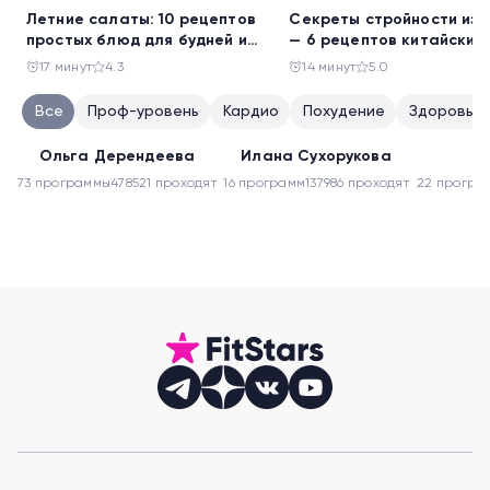
Летние салаты: 10 рецептов
Секреты стройности из 
простых блюд для будней и
— 6 рецептов китайских
праздника
салатов
17 минут
4.3
14 минут
5.0
Все
Проф-уровень
Кардио
Похудение
Здоровье 
Тонус мышц
Танцевальные
Йога
Ольга Дерендеева
Илана Сухорукова
Л
73 программы
478521 проходят
16 программ
137986 проходят
22 програ