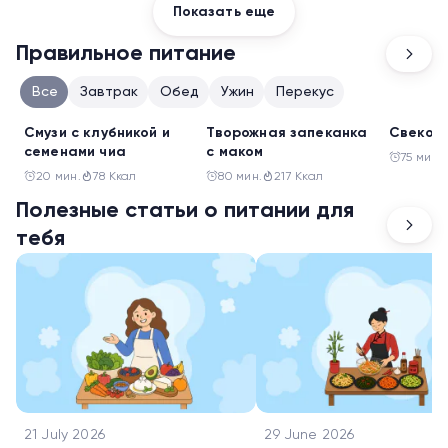
Показать еще
Правильное питание
Все
Завтрак
Обед
Ужин
Перекус
Перекус
Завтрак
Обед
Смузи с клубникой и
Творожная запеканка
Свеколь
семенами чиа
с маком
75 мин.
20 мин.
78 Ккал
80 мин.
217 Ккал
Полезные статьи о питании для
тебя
21 July 2026
29 June 2026