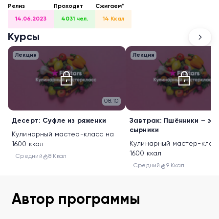
Релиз
Проходят
Сжигаем*
14.06.2023
4031 чел.
14 Ккал
Курсы
Лекция
Лекция
08:10
Десерт: Суфле из ряженки
Завтрак: Пшённики – это
сырники
Кулинарный мастер-класс на
Кулинарный мастер-клас
1600 ккал
1600 ккал
Средний
8 Ккал
Средний
9 Ккал
Автор программы