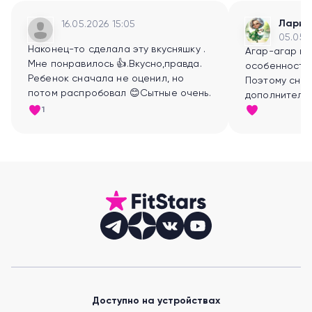
Ларис
16.05.2026 15:05
05.05.
Наконец-то сделала эту вкусняшку .
Агар-агар не
Мне понравилось 👍.Вкусно,правда.
особенности 
Ребенок сначала не оценил, но
Поэтому сна
потом распробовал 😊Сытные очень.
дополнительн
рецепт 
1
Доступно на устройствах