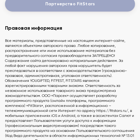
Партнерство FitStars
Правовая информация
Все материалы, представленные на настоящем интернет-сайте,
являются объектами авторского права. Любое копирование,
распространение или иное использование материалов без
предварительного согласия правообладателя ЗАПРЕЩЕНО!
Содержание сайта депонировано нотариальным действием. За
любой факт нарушения авторских прав нарушитель будет
преследоваться в соответствии с законодательством (гражданско-
правовая, административная, уголовная ответственность).
Обозначения YOUGIFTED, FITFEST, FITSTARS являются
зарегистрированными товарными знаками. Ответственность за
незаконное использование товарного знака предусмотрена
законодательством. ООО «Парсек» осуществляет разработку
программного продукта (онлайн платформы, программного
комплекса) «FitStars», расположенной в информационно –
телекоммуникационной сети Интернет по адресу https://fitstars.ru/, в
мобильных приложениях iOS и Android, а также в ассистентах Салют и
предоставляет Пользователям услуги доступа к информации
(профессиональным видеотренировкам) посредством такого
программного продукта на основании Пользовательского соглашения
(Код Вида деятельности в области информационных технологий № 13.01