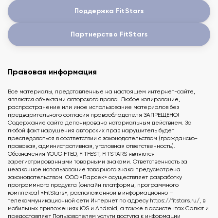
Поддержка FitStars
Партнерство FitStars
Правовая информация
Все материалы, представленные на настоящем интернет-сайте,
являются объектами авторского права. Любое копирование,
распространение или иное использование материалов без
предварительного согласия правообладателя ЗАПРЕЩЕНО!
Содержание сайта депонировано нотариальным действием. За
любой факт нарушения авторских прав нарушитель будет
преследоваться в соответствии с законодательством (гражданско-
правовая, административная, уголовная ответственность).
Обозначения YOUGIFTED, FITFEST, FITSTARS являются
зарегистрированными товарными знаками. Ответственность за
незаконное использование товарного знака предусмотрена
законодательством. ООО «Парсек» осуществляет разработку
программного продукта (онлайн платформы, программного
комплекса) «FitStars», расположенной в информационно –
телекоммуникационной сети Интернет по адресу https://fitstars.ru/, в
мобильных приложениях iOS и Android, а также в ассистентах Салют и
предоставляет Пользователям услуги доступа к информации