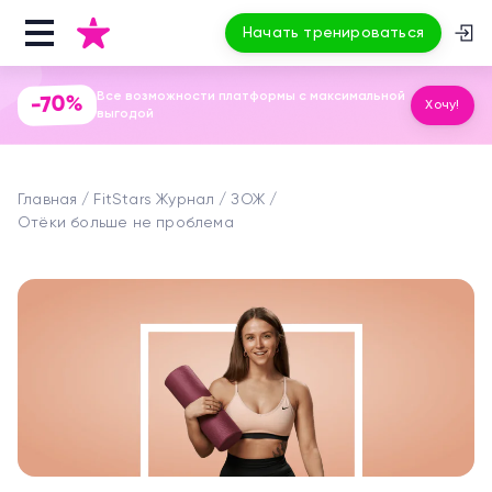
Начать тренироваться
Все возможности платформы с максимальной
-70%
Хочу!
выгодой
Главная
FitStars Журнал
ЗОЖ
Отёки больше не проблема