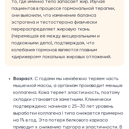
то, где именно тело запасает жир. Изучая
пациентов в процессе гормональной терапии,
они выяснили, что изменение баланса
эстрогена и тестостерона физически
перераспределяет жировую ткань
(перемещая её между висцеральными и
подкожными депо), подтверждая, что
колебания гормонов являются главным
«дирижером» локальных жировых отложений.
Возраст.
С годами мы неизбежно теряем часть
мышечной массы, а организм производит меньше
коллагена. Кожа теряет эластичность, поэтому
складки становятся заметными. Клинически
подтверждено
: начиная с 25–30 лет уровень
выработки коллагена I типа снижается примерно
на 1% в год. Эта потеря белкового каркаса
приводит к снижению тургора и эластичности. В