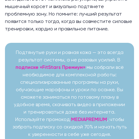
мышечный корсет и визуально подтянете
проблемную зону. Но помните: лучший результат
появится только тогда, когда вы
совместите силовые
тренировки, кардио и правильное питание
.
Подтянутые руки и ровная кожа — это всегда
результат системы, а не разовых усилий. В
подписке «FitStars Премиум»
мы собрали всё
необходимое для комплексной работы:
специализированные программы на руки,
обучающие марафоны и уроки по осанке. Вы
сможете заниматься по готовому плану в
удобное время, скачивать видео в приложении
и тренироваться даже без интернета.
Используйте промокод
MEDIAPREMIUM
, чтобы
забрать подписку со скидкой 70% и начать путь
к уверенности в себе уже сегодня.