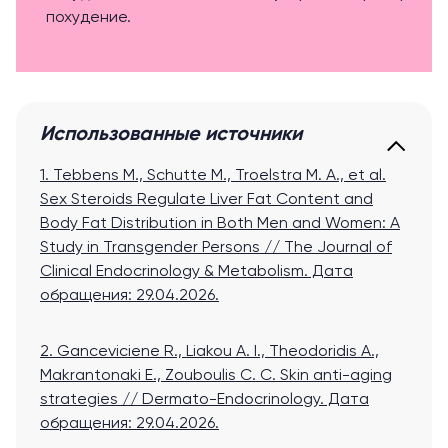
похудение.
Использованные источники
1. Tebbens M., Schutte M., Troelstra M. A., et al.
Sex Steroids Regulate Liver Fat Content and
Body Fat Distribution in Both Men and Women: A
Study in Transgender Persons // The Journal of
Clinical Endocrinology & Metabolism
. Дата
обращения: 29.04.2026.
2. Ganceviciene R., Liakou A. I., Theodoridis A.,
Makrantonaki E., Zouboulis C. C. Skin anti-aging
strategies // Dermato-Endocrinology
. Дата
обращения: 29.04.2026.