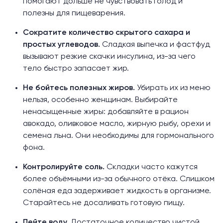
помогают дольше не чувствовать голод и
полезны для пищеварения.
Сократите количество скрытого сахара и
простых углеводов.
Сладкая выпечка и фастфуд
вызывают резкие скачки инсулина, из-за чего
тело быстро запасает жир.
Не бойтесь полезных жиров.
Убирать их из меню
нельзя, особенно женщинам. Выбирайте
ненасыщенные жиры: добавляйте в рацион
авокадо, оливковое масло, жирную рыбу, орехи и
семена льна. Они необходимы для гормонального
фона.
Контролируйте соль.
Складки часто кажутся
более объёмными из-за обычного отёка. Слишком
солёная еда задерживает жидкость в организме.
Старайтесь не досаливать готовую пищу.
Пейте воду.
Достаточное количество чистой