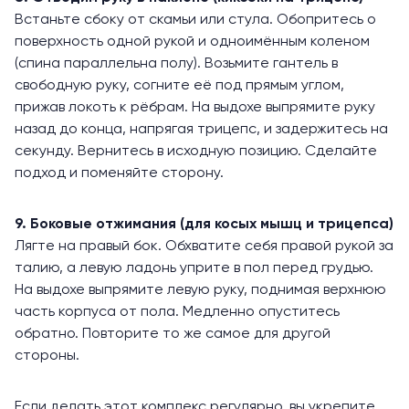
Встаньте сбоку от скамьи или стула. Обопритесь о
поверхность одной рукой и одноимённым коленом
(спина параллельна полу). Возьмите гантель в
свободную руку, согните её под прямым углом,
прижав локоть к рёбрам. На выдохе выпрямите руку
назад до конца, напрягая трицепс, и задержитесь на
секунду. Вернитесь в исходную позицию. Сделайте
подход и поменяйте сторону.
9. Боковые отжимания (для косых мышц и трицепса)
Лягте на правый бок. Обхватите себя правой рукой за
талию, а левую ладонь уприте в пол перед грудью.
На выдохе выпрямите левую руку, поднимая верхнюю
часть корпуса от пола. Медленно опуститесь
обратно. Повторите то же самое для другой
стороны.
Если делать этот комплекс регулярно, вы укрепите