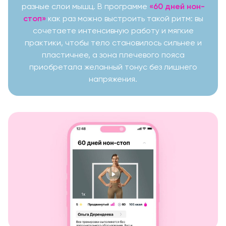
разные слои мышц. В программе
«60 дней нон-
стоп»
как раз можно выстроить такой ритм: вы
сочетаете интенсивную работу и мягкие
практики, чтобы тело становилось сильнее и
пластичнее, а зона плечевого пояса
приобретала желанный тонус без лишнего
напряжения.