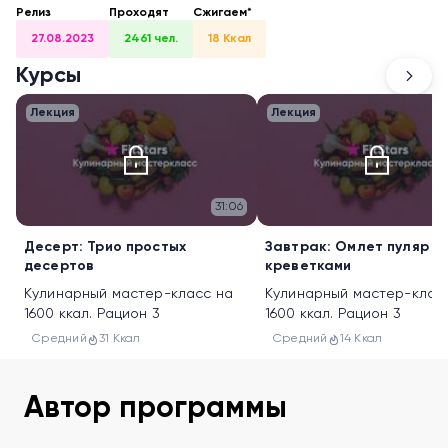
Релиз
Проходят
Сжигаем*
27.08.2023
2461 чел.
18 Ккал
Курсы
Лекция
Лекция
31:06
Десерт: Трио простых
Завтрак: Омлет пуляр с
десертов
креветками
Кулинарный мастер-класс на
Кулинарный мастер-клас
1600 ккал. Рацион 3
1600 ккал. Рацион 3
Средний
31 Ккал
Средний
14 Ккал
Автор программы