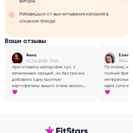
фигуры
Избавишься от высчитывания калорий в
сложном блюде
Ваши отзывы
Анна
Елена
02.06.2026 21:45
19.04.2
приготовила наподобие суп, с
По моему, на
запеканием овощей, но без гречки,
полный бред!!
добавила одну крупную
интересные, 
картофелину. вышло очень вкусно,
идея супа из 
действительно, есть ощущение, что
суп "с дымком". вкусно,спасибо за
идею