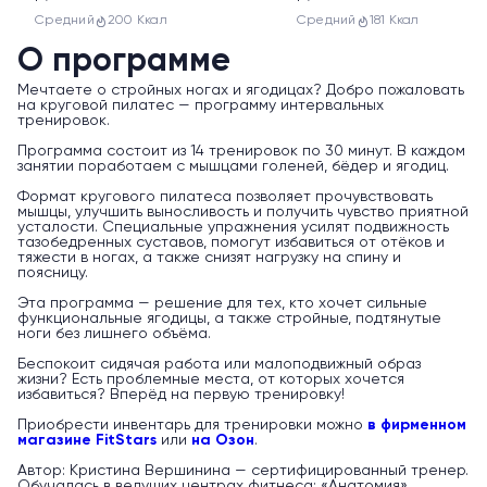
Средний
200 Ккал
Средний
181 Ккал
О программе
Мечтаете о стройных ногах и ягодицах? Добро пожаловать
на круговой пилатес — программу интервальных
тренировок.
Программа состоит из 14 тренировок по 30 минут. В каждом
занятии поработаем с мышцами голеней, бёдер и ягодиц.
Формат кругового пилатеса позволяет прочувствовать
мышцы, улучшить выносливость и получить чувство приятной
усталости. Специальные упражнения усилят подвижность
тазобедренных суставов, помогут избавиться от отёков и
тяжести в ногах, а также снизят нагрузку на спину и
поясницу.
Эта программа — решение для тех, кто хочет сильные
функциональные ягодицы, а также стройные, подтянутые
ноги без лишнего объёма.
Беспокоит сидячая работа или малоподвижный образ
жизни? Есть проблемные места, от которых хочется
избавиться? Вперёд на первую тренировку!
Приобрести инвентарь для тренировки можно
в фирменном
магазине FitStars
или
на Озон
.
Автор: Кристина Вершинина — сертифицированный тренер.
Обучалась в ведущих центрах фитнеса: «Анатомия»,