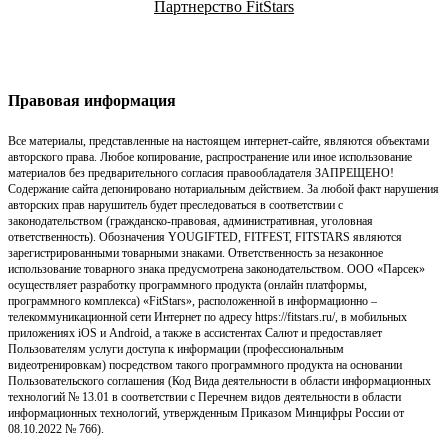
Партнерство FitStars
Правовая информация
Все материалы, представленные на настоящем интернет-сайте, являются объектами
авторского права. Любое копирование, распространение или иное использование
материалов без предварительного согласия правообладателя ЗАПРЕЩЕНО!
Содержание сайта депонировано нотариальным действием. За любой факт нарушения
авторских прав нарушитель будет преследоваться в соответствии с
законодательством (гражданско-правовая, административная, уголовная
ответственность). Обозначения YOUGIFTED, FITFEST, FITSTARS являются
зарегистрированными товарными знаками. Ответственность за незаконное
использование товарного знака предусмотрена законодательством. ООО «Парсек»
осуществляет разработку программного продукта (онлайн платформы,
программного комплекса) «FitStars», расположенной в информационно –
телекоммуникационной сети Интернет по адресу https://fitstars.ru/, в мобильных
приложениях iOS и Android, а также в ассистентах Салют и предоставляет
Пользователям услуги доступа к информации (профессиональным
видеотренировкам) посредством такого программного продукта на основании
Пользовательского соглашения (Код Вида деятельности в области информационных
технологий № 13.01 в соответствии с Перечнем видов деятельности в области
информационных технологий, утвержденным Приказом Минцифры России от
08.10.2022 № 766).