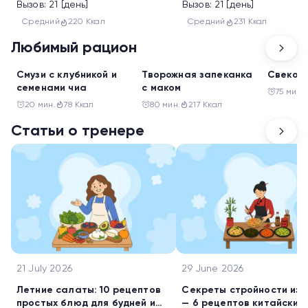
Вызов: 21 [день]
Вызов: 21 [день]
Средний
220 Ккал
Средний
231 Ккал
Любимый рацион
Перекус
Завтрак
Обед
Смузи с клубникой и
Творожная запеканка
Свеколь
семенами чиа
с маком
75 мин.
20 мин.
78 Ккал
80 мин.
217 Ккал
Статьи о тренере
21 July 2026
29 June 2026
Летние салаты: 10 рецептов
Секреты стройности из 
простых блюд для будней и
— 6 рецептов китайских