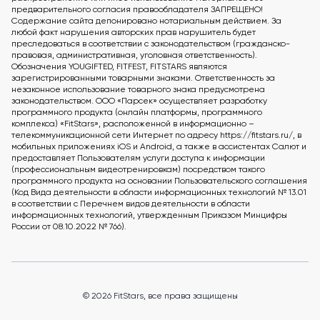
предварительного согласия правообладателя ЗАПРЕЩЕНО!
Содержание сайта депонировано нотариальным действием. За
любой факт нарушения авторских прав нарушитель будет
преследоваться в соответствии с законодательством (гражданско-
правовая, административная, уголовная ответственность).
Обозначения YOUGIFTED, FITFEST, FITSTARS являются
зарегистрированными товарными знаками. Ответственность за
незаконное использование товарного знака предусмотрена
законодательством. ООО «Парсек» осуществляет разработку
программного продукта (онлайн платформы, программного
комплекса) «FitStars», расположенной в информационно –
телекоммуникационной сети Интернет по адресу https://fitstars.ru/, в
мобильных приложениях iOS и Android, а также в ассистентах Салют и
предоставляет Пользователям услуги доступа к информации
(профессиональным видеотренировкам) посредством такого
программного продукта на основании Пользовательского соглашения
(Код Вида деятельности в области информационных технологий № 13.01
в соответствии с Перечнем видов деятельности в области
информационных технологий, утвержденным Приказом Минцифры
России от 08.10.2022 № 766).
© 2026 FitStars, все права защищены