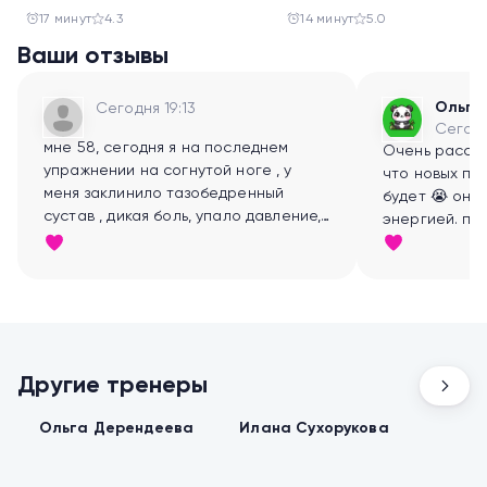
праздника
салатов
17 минут
4.3
14 минут
5.0
Ваши отзывы
Ольга
Сегодня 19:13
Сегодн
мне 58, сегодня я на последнем
Очень расст
упражнении на согнутой ноге , у
что новых пр
меня заклинило тазобедренный
будет 😭 она
сустав , дикая боль, упало давление,
энергией. пр
мне было очень плохо. Теперь боюсь
смотреть, пов
продолжать. Что делать?
Другие тренеры
Тонус мышц
Танцевальные
Йога
Ольга Дерендеева
Илана Сухорукова
Л