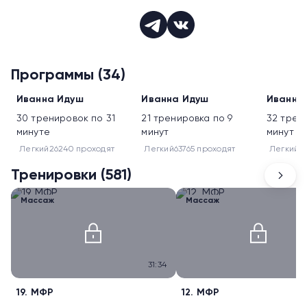
Программы (34)
Боли в спине
Зарядки
Иванна Идуш
Иванна Идуш
Иванна
30 тренировок по 31
21 тренировка по 9
32 трени
минуте
минут
минут
Легкий
26240 проходят
Легкий
63765 проходят
Легкий
6
Тренировки (581)
Массаж
Массаж
31:34
19. МФР
12. МФР