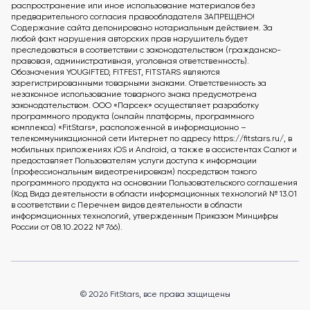
распространение или иное использование материалов без
предварительного согласия правообладателя ЗАПРЕЩЕНО!
Содержание сайта депонировано нотариальным действием. За
любой факт нарушения авторских прав нарушитель будет
преследоваться в соответствии с законодательством (гражданско-
правовая, административная, уголовная ответственность).
Обозначения YOUGIFTED, FITFEST, FITSTARS являются
зарегистрированными товарными знаками. Ответственность за
незаконное использование товарного знака предусмотрена
законодательством. ООО «Парсек» осуществляет разработку
программного продукта (онлайн платформы, программного
комплекса) «FitStars», расположенной в информационно –
телекоммуникационной сети Интернет по адресу https://fitstars.ru/, в
мобильных приложениях iOS и Android, а также в ассистентах Салют и
предоставляет Пользователям услуги доступа к информации
(профессиональным видеотренировкам) посредством такого
программного продукта на основании Пользовательского соглашения
(Код Вида деятельности в области информационных технологий № 13.01
в соответствии с Перечнем видов деятельности в области
информационных технологий, утвержденным Приказом Минцифры
России от 08.10.2022 № 766).
© 2026 FitStars, все права защищены