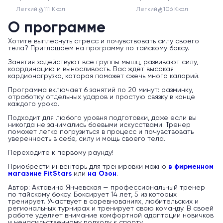
Легкий
111 Ккал
Легкий
106 Ккал
О программе
Хотите выплеснуть стресс и почувствовать силу своего
тела? Приглашаем на программу по тайскому боксу.
Занятия задействуют все группы мышц, развивают силу,
координацию и выносливость. Вас ждёт высокая
кардионагрузка, которая поможет сжечь много калорий.
Программа включает 6 занятий по 20 минут: разминку,
отработку отдельных ударов и простую связку в конце
каждого урока.
Подходит для любого уровня подготовки, даже если вы
никогда не занимались боевыми искусствами. Тренер
поможет легко погрузиться в процесс и почувствовать
уверенность в себе, силу и мощь своего тела.
Переходите к первому раунду!
Приобрести инвентарь для тренировки можно
в фирменном
магазине FitStars
или
на Озон
.
Автор: Актавина Янчевская — профессиональный тренер
по тайскому боксу. Боксирует 14 лет, 5 из которых
тренирует. Участвует в соревнованиях, любительских и
региональных турнирах и тренирует свою команду. В своей
работе уделяет внимание комфортной адаптации новичков
и ненасильственному подходу к спорту.