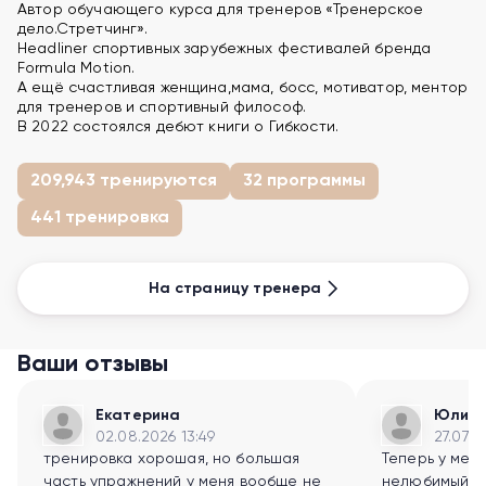
Автор обучающего курса для тренеров «Тренерское
дело.Стретчинг».
Headliner спортивных зарубежных фестивалей бренда
Formula Motion.
А ещё счастливая женщина,мама, босс, мотиватор, ментор
для тренеров и спортивный философ.
В 2022 состоялся дебют книги о Гибкости.
209,943 тренируются
32 программы
441 тренировка
На страницу тренера
Ваши отзывы
Екатерина
Юлия
02.08.2026 13:49
27.07.2
тренировка хорошая, но большая
Теперь у мен
часть упражнений у меня вообще не
нелюбимый тр