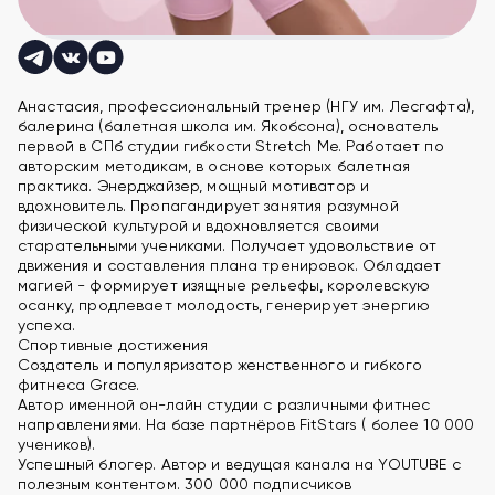
Анастасия, профессиональный тренер (НГУ им. Лесгафта),
балерина (балетная школа им. Якобсона), основатель
первой в СПб студии гибкости Stretch Me. Работает по
авторским методикам, в основе которых балетная
практика. Энерджайзер, мощный мотиватор и
вдохновитель. Пропагандирует занятия разумной
физической культурой и вдохновляется своими
старательными учениками. Получает удовольствие от
движения и составления плана тренировок. Обладает
магией - формирует изящные рельефы, королевскую
осанку, продлевает молодость, генерирует энергию
успеха.
Спортивные достижения
Создатель и популяризатор женственного и гибкого
фитнеса Grace.
Автор именной он-лайн студии с различными фитнес
направлениями. На базе партнёров FitStars ( более 10 000
учеников).
Успешный блогер. Автор и ведущая канала на YOUTUBE с
полезным контентом. 300 000 подписчиков