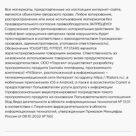
Все материалы, представленные на настоящем интернет-сайте,
являются объектами авторского права. Любое копирование,
распространение или иное использование материалов без
предварительного согласия правообладателя ЗАПРЕЩЕНО!
Содержание сайта депонировано нотариальным действием. За
любой факт нарушения авторских прав нарушитель будет
преследоваться в соответствии с законодательством (гражданско-
правовая, административная, уголовная ответственность).
Обозначения YOUGIFTED, FITFEST, FITSTARS являются
зарегистрированными товарными знаками. Ответственность за
незаконное использование товарного знака предусмотрена
законодательством. ООО «Парсек» осуществляет разработку
программного продукта (онлайн платформы, программного
комплекса) «FitStars», расположенной в информационно –
телекоммуникационной сети Интернет по адресу https://fitstars.ru/, в
мобильных приложениях iOS и Android, а также в ассистентах Салют и
предоставляет Пользователям услуги доступа к информации
(профессиональным видеотренировкам) посредством такого
программного продукта на основании Пользовательского соглашения
(Код Вида деятельности в области информационных технологий № 13.01
в соответствии с Перечнем видов деятельности в области
информационных технологий, утвержденным Приказом Минцифры
России от 08.10.2022 № 766).