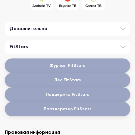
Дополнительно
FitStars
Журнал FitStars
Лес FitStars
Поддержка FitStars
Партнерство FitStars
Правовая информация