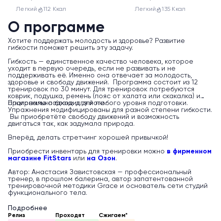
Легкий
112 Ккал
Легкий
135 Ккал
О программе
Хотите поддержать молодость и здоровье? Развитие
гибкости поможет решить эту задачу.
Гибкость — единственное качество человека, которое
уходит в первую очередь, если не развивать и не
поддерживать её. Именно она отвечает за молодость,
здоровье и свободу движений. Программа состоит из 12
тренировок по 30 минут. Для тренировок потребуются
коврик, подушка, ремень (пояс от халата или скакалка) и
опционально блоки для йоги.
Программа подходит для любого уровня подготовки.
Упражнения модифицированы для разной степени гибкости.
Вы приобретёте свободу движений и возможность
двигаться так, как задумала природа.
Вперёд, делать стретчинг хорошей привычкой!
Приобрести инвентарь для тренировки можно
в фирменном
магазине FitStars
или
на Озон
.
Автор: Анастасия Завистовская — профессиональный
тренер, в прошлом балерина, автор запатентованной
тренировочной методики Grace и основатель сети студий
функционального тела.
Подробнее
Релиз
Проходят
Сжигаем*