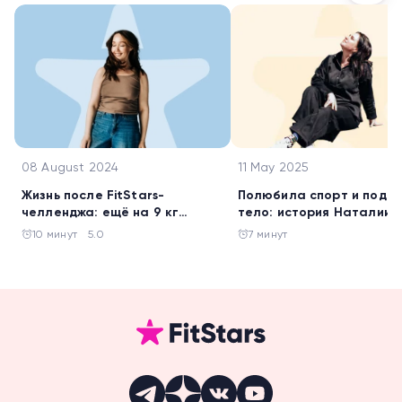
08 August 2024
11 May 2025
Жизнь после FitStars-
Полюбила спорт и подт
челленджа: ещё на 9 кг
тело: история Наталии
похудела Галина Жигалова
Батаговой
10 минут
5.0
7 минут