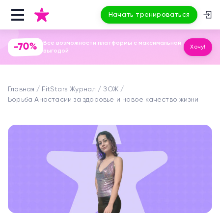
Начать тренироваться
Все возможности платформы с максимальной
-70%
Хочу!
выгодой
Главная
FitStars Журнал
ЗОЖ
Борьба Анастасии за здоровье и новое качество жизни