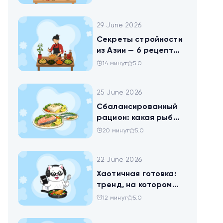
праздника
29 June 2026
Секреты стройности
из Азии — 6 рецептов
китайских салатов
14 минут
5.0
25 June 2026
Сбалансированный
рацион: какая рыба
самая полезная
20 минут
5.0
22 June 2026
Хаотичная готовка:
тренд, на котором
похудел весь ТикТок
12 минут
5.0