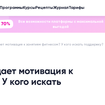
Программы
Курсы
Рецепты
Журнал
Тарифы
Все возможности платформы с максимальной
 70%
выгодой
ает мотивация к занятиям фитнесом? У кого искать поддержку?
дает мотивация к
У кого искать