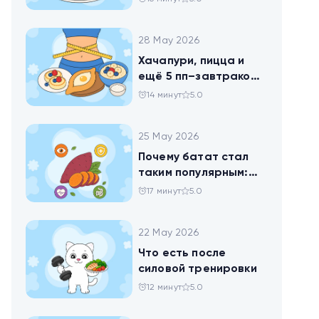
28 May 2026
Хачапури, пицца и
ещё 5 пп–завтраков,
чтобы набрать
14 минут
5.0
норму белка
25 May 2026
Почему батат стал
таким популярным:
всё о пользе
17 минут
5.0
сладкого картофеля
22 May 2026
Что есть после
силовой тренировки
12 минут
5.0