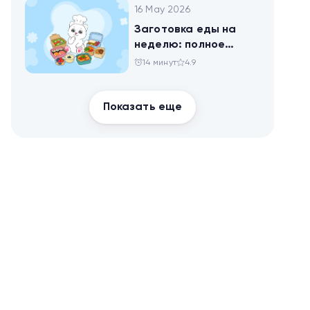
16 May 2026
Заготовка еды на
неделю: полное
руководство для
14 минут
4.9
здоровья и
похудения
Показать еще