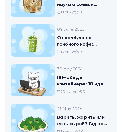
наука о соевом
твороге, который
18 минут
5.0
помогает похудеть
04 June 2026
От комбучи до
грибного кофе:
разбираемся в
15 минут
5.0
популярных
ЗОЖных-напитках
30 May 2026
ПП—обед в
контейнере: 10 идей
для офисников,
20 минут
5.0
которые следят за
питанием
27 May 2026
Варить, жарить или
есть сырой? Гид по
брокколи
16 минут
5.0