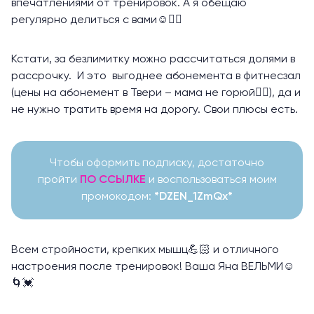
впечатлениями от тренировок. А я обещаю
регулярно делиться с вами☺️👍🏻
Кстати, за безлимитку можно рассчитаться долями в
рассрочку. И это выгоднее абонемента в фитнесзал
(цены на абонемент в Твери – мама не горюй🤦‍♀️), да и
не нужно тратить время на дорогу. Свои плюсы есть.
Чтобы оформить подписку, достаточно
пройти
ПО ССЫЛКЕ
и воспользоваться моим
промокодом:
*DZEN_1ZmQx*
Всем стройности, крепких мышц💪🏻 и отличного
настроения после тренировок! Ваша Яна ВЕЛЬМИ☺️
🌀💓