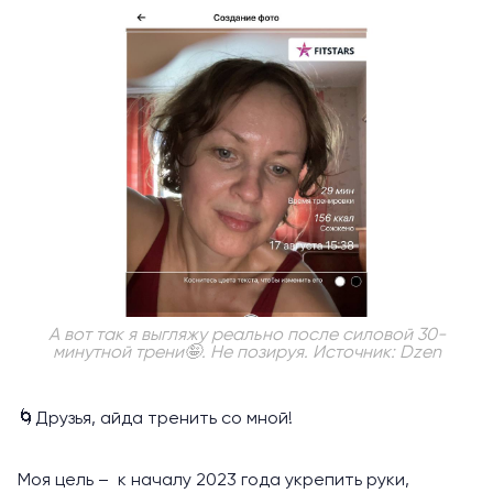
А вот так я выгляжу реально после силовой 30-
минутной трени🤪. Не позируя. Источник: Dzen
🌀Друзья, айда тренить со мной!
Моя цель – к началу 2023 года укрепить руки,