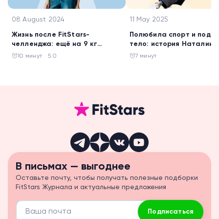
08 August 2024
11 May 2025
Жизнь после FitStars-
Полюбила спорт и подт
челленджа: ещё на 9 кг
тело: история Наталии
похудела Галина Жигалова
Батаговой
10 минут
5.0
7 минут
В письмах — выгоднее
Оставьте почту, чтобы получать полезные подборки
FitStars Журнала и актуальные предложения
Подписаться