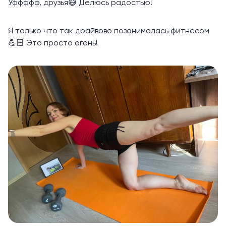
Уффффф, друзья😅 Делюсь радостью!
Я только что так драйвово позанималась фитнесом
💪🏻 Это просто огонь!