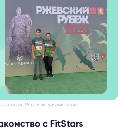
е с сыном. Источник: личный архив
комство с FitStars