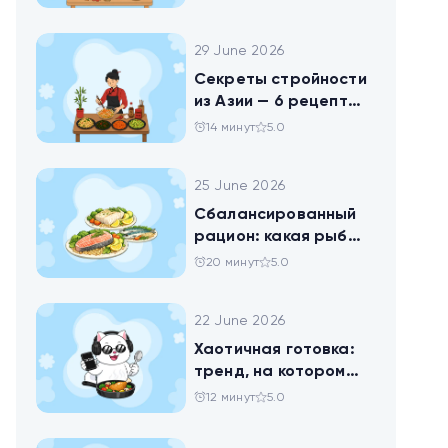
праздника
29 June 2026
Секреты стройности
из Азии — 6 рецептов
китайских салатов
14 минут
5.0
25 June 2026
Сбалансированный
рацион: какая рыба
самая полезная
20 минут
5.0
22 June 2026
Хаотичная готовка:
тренд, на котором
похудел весь ТикТок
12 минут
5.0