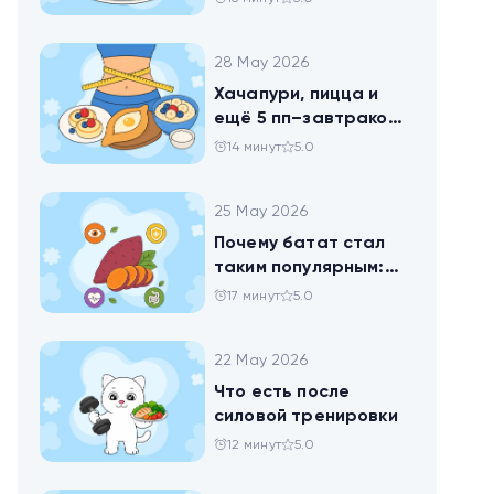
28 May 2026
Хачапури, пицца и
ещё 5 пп–завтраков,
чтобы набрать
14 минут
5.0
норму белка
25 May 2026
Почему батат стал
таким популярным:
всё о пользе
17 минут
5.0
сладкого картофеля
22 May 2026
Что есть после
силовой тренировки
12 минут
5.0