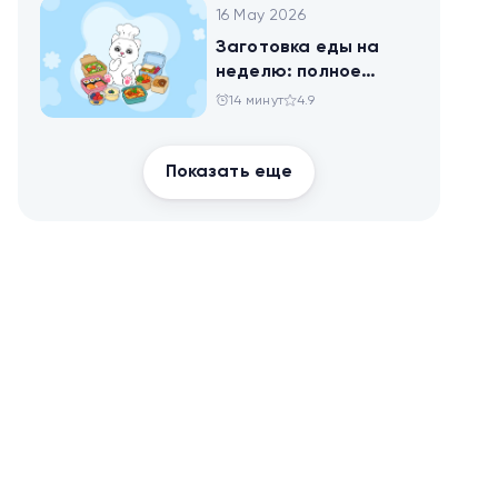
16 May 2026
Заготовка еды на
неделю: полное
руководство для
14 минут
4.9
здоровья и
похудения
Показать еще