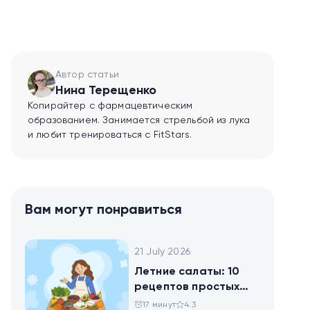
Автор статьи
Нина Терещенко
Копирайтер с фармацевтическим
образованием. Занимается стрельбой из лука
и любит тренироваться с FitStars.
Вам могут понравиться
21 July 2026
Летние салаты: 10
рецептов простых
блюд для будней и
17 минут
4.3