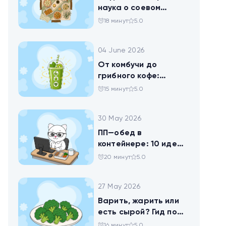
наука о соевом
твороге, который
18 минут
5.0
помогает похудеть
04 June 2026
От комбучи до
грибного кофе:
разбираемся в
15 минут
5.0
популярных
ЗОЖных-напитках
30 May 2026
ПП—обед в
контейнере: 10 идей
для офисников,
20 минут
5.0
которые следят за
питанием
27 May 2026
Варить, жарить или
есть сырой? Гид по
брокколи
16 минут
5.0