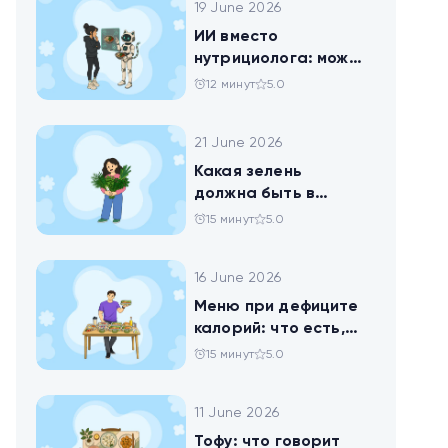
19 June 2026
ИИ вместо
нутрициолога: можно
ли доверить
12 минут
5.0
нейросети анализ
своего рациона
21 June 2026
Какая зелень
должна быть в
тарелке
15 минут
5.0
16 June 2026
Меню при дефиците
калорий: что есть,
чтобы худеть
15 минут
5.0
11 June 2026
Тофу: что говорит