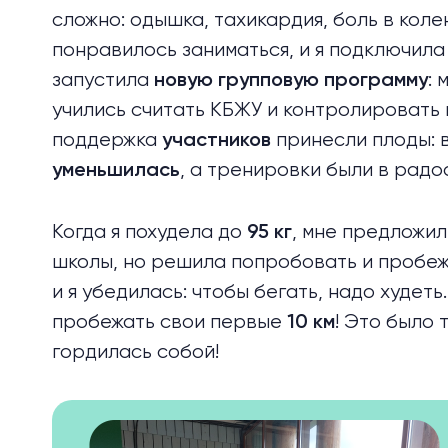
сложно: одышка, тахикардия, боль в колен
понравилось заниматься, и я подключил
запустила
:
новую групповую программу
учились считать КБЖУ и контролировать 
поддержка
принесли плоды: 
участников
, а тренировки были в радо
уменьшилась
Когда я похудела до
, мне предложи
95
кг
школы, но решила попробовать и пробе
и я убедилась: чтобы бегать, надо худет
пробежать свои первые
! Это было 
10 км
гордилась собой!