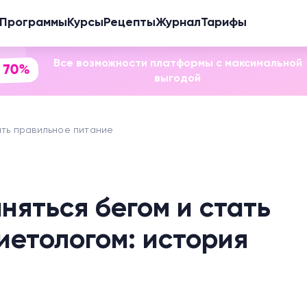
Программы
Курсы
Рецепты
Журнал
Тарифы
Все возможности платформы с максимальной
 70%
выгодой
ить правильное питание
аняться бегом и стать
етологом: история