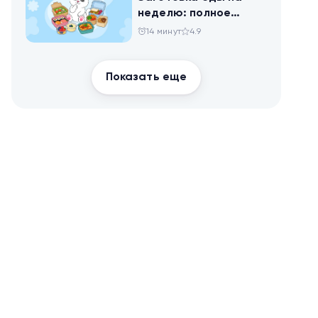
неделю: полное
руководство для
14 минут
4.9
здоровья и
похудения
Показать еще