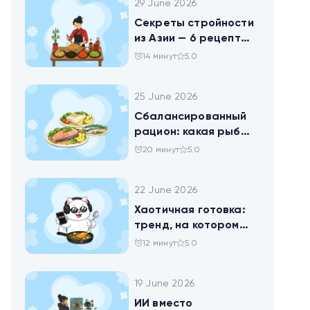
29 June 2026
Секреты стройности
из Азии — 6 рецептов
китайских салатов
14 минут
5.0
25 June 2026
Сбалансированный
рацион: какая рыба
самая полезная
20 минут
5.0
22 June 2026
Хаотичная готовка:
тренд, на котором
похудел весь ТикТок
12 минут
5.0
19 June 2026
ИИ вместо