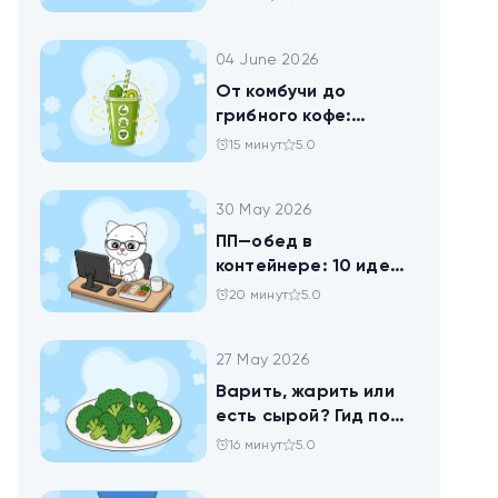
помогает похудеть
04 June 2026
От комбучи до
грибного кофе:
разбираемся в
15 минут
5.0
популярных
ЗОЖных-напитках
30 May 2026
ПП—обед в
контейнере: 10 идей
для офисников,
20 минут
5.0
которые следят за
питанием
27 May 2026
Варить, жарить или
есть сырой? Гид по
брокколи
16 минут
5.0