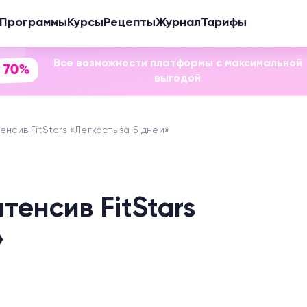
Программы
Курсы
Рецепты
Журнал
Тарифы
Все возможности платформы с максимальной
 70%
выгодой
нсив FitStars «Легкость за 5 дней»
тенсив FitStars
»