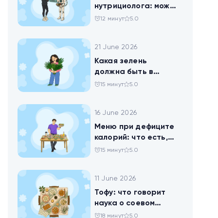
нутрициолога: можно
ли доверить
12 минут
5.0
нейросети анализ
своего рациона
21 June 2026
Какая зелень
должна быть в
тарелке
15 минут
5.0
16 June 2026
Меню при дефиците
калорий: что есть,
чтобы худеть
15 минут
5.0
11 June 2026
Тофу: что говорит
наука о соевом
твороге, который
18 минут
5.0