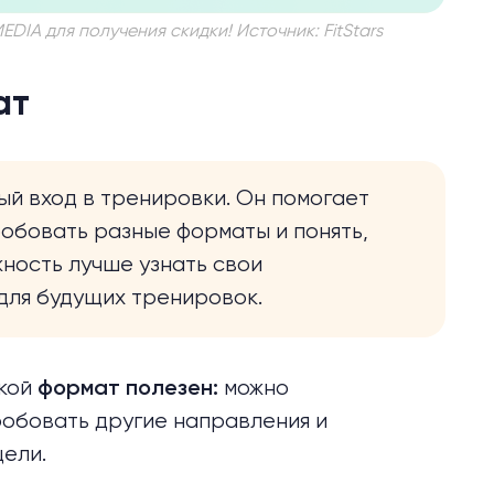
A для получения скидки! Источник: FitStars
ат
ый вход в тренировки. Он помогает
робовать разные форматы и понять,
жность лучше узнать свои
для будущих тренировок.
акой
можно
формат полезен:
робовать другие направления и
ели.