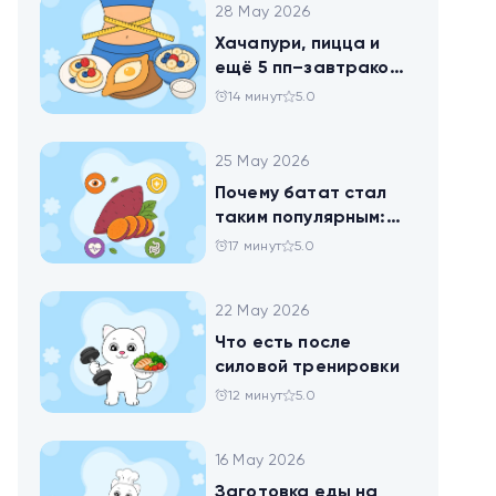
28 May 2026
Хачапури, пицца и
ещё 5 пп–завтраков,
чтобы набрать
14 минут
5.0
норму белка
25 May 2026
Почему батат стал
таким популярным:
всё о пользе
17 минут
5.0
сладкого картофеля
22 May 2026
Что есть после
силовой тренировки
12 минут
5.0
16 May 2026
Заготовка еды на