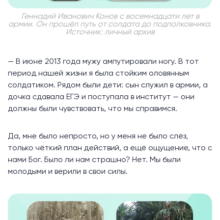
Геннадий Иванович Конов с восемнадцати лет в
армии. Он прошёл путь от солдата до подполковника.
Источник: личный архив
— В июне 2013 года мужу ампутировали ногу. В тот
период нашей жизни я была стойким оловянным
солдатиком. Рядом были дети: сын служил в армии, а
дочка сдавала ЕГЭ и поступала в институт — они
должны были чувствовать, что мы справимся.
Да, мне было непросто, но у меня не было слёз,
только чёткий план действий, а ещё ощущение, что с
нами Бог. Было ли нам страшно? Нет. Мы были
молодыми и верили в свои силы.