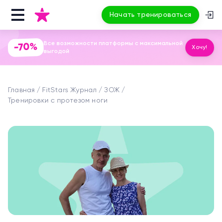
Начать тренироваться
Все возможности платформы с максимальной
-70%
Хочу!
выгодой
Главная
FitStars Журнал
ЗОЖ
Тренировки с протезом ноги