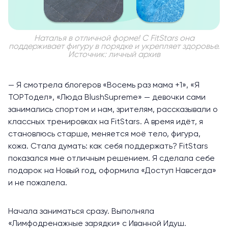
Наталья в отличной форме! С FitStars она
поддерживает фигуру в порядке и укрепляет здоровье.
Источник: личный архив
— Я смотрела блогеров «Восемь раз мама +1», «Я
ТОРТодел», «Люда BlushSupreme» — девочки сами
занимались спортом и нам, зрителям, рассказывали о
классных тренировках на FitStars. А время идёт, я
становлюсь старше, меняется моё тело, фигура,
кожа. Стала думать: как себя поддержать? FitStars
показался мне отличным решением. Я сделала себе
подарок на Новый год, оформила «
Доступ Навсегда
»
и не пожалела.
Начала заниматься сразу. Выполняла
«
Лимфодренажные зарядки
» с Иванной Идуш.