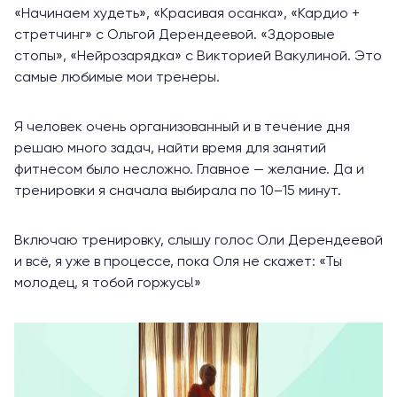
«
Начинаем худеть
», «
Красивая осанка
», «
Кардио +
стретчинг
» с Ольгой Дерендеевой. «
Здоровые
стопы
», «
Нейрозарядка
» с Викторией Вакулиной. Это
самые любимые мои тренеры.
Я человек очень организованный и в течение дня
решаю много задач, найти время для занятий
фитнесом было несложно. Главное — желание. Да и
тренировки я сначала выбирала по 10–15 минут.
Включаю тренировку, слышу голос Оли Дерендеевой
и всё, я уже в процессе, пока Оля не скажет: «Ты
молодец, я тобой горжусь!»