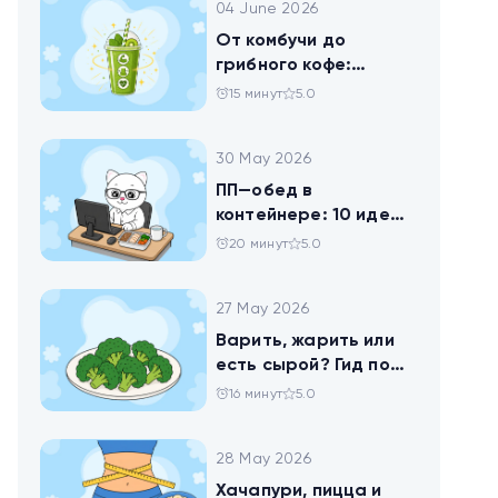
04 June 2026
От комбучи до
грибного кофе:
разбираемся в
15 минут
5.0
популярных
ЗОЖных-напитках
30 May 2026
ПП—обед в
контейнере: 10 идей
для офисников,
20 минут
5.0
которые следят за
питанием
27 May 2026
Варить, жарить или
есть сырой? Гид по
брокколи
16 минут
5.0
28 May 2026
Хачапури, пицца и