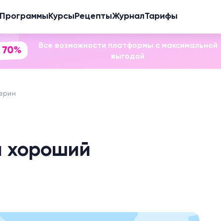
Программы
Курсы
Рецепты
Журнал
Тарифы
Все возможности платформы с максимальной
 70%
выгодой
терин
и хороший