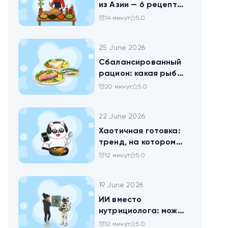
из Азии — 6 рецептов
китайских салатов
14 минут
5.0
25 June 2026
Сбалансированный
рацион: какая рыба
самая полезная
20 минут
5.0
22 June 2026
Хаотичная готовка:
тренд, на котором
похудел весь ТикТок
12 минут
5.0
19 June 2026
ИИ вместо
нутрициолога: можно
ли доверить
12 минут
5.0