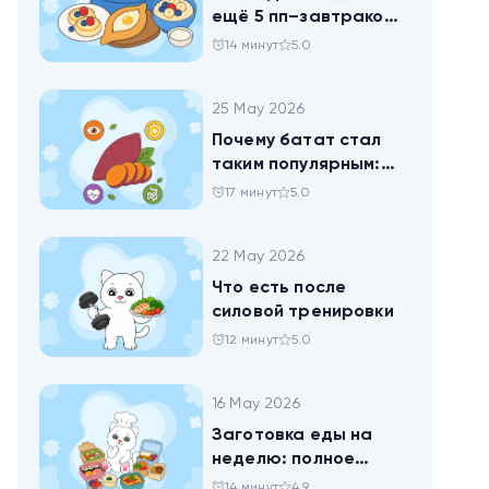
ещё 5 пп–завтраков,
чтобы набрать
14 минут
5.0
норму белка
25 May 2026
Почему батат стал
таким популярным:
всё о пользе
17 минут
5.0
сладкого картофеля
22 May 2026
Что есть после
силовой тренировки
12 минут
5.0
16 May 2026
Заготовка еды на
неделю: полное
руководство для
14 минут
4.9