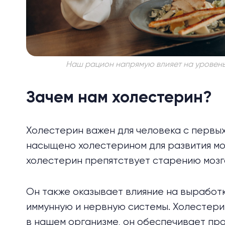
Наш рацион напрямую влияет на уровень
Зачем нам холестерин?
Холестерин важен для человека с первых
насыщено холестерином для развития мо
холестерин препятствует старению мозг
Он также оказывает влияние на выработ
иммунную и нервную системы. Холестер
в нашем организме, он обеспечивает про