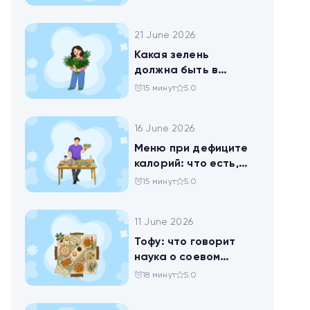
нейросети анализ
своего рациона
21 June 2026
Какая зелень
должна быть в
тарелке
15 минут
5.0
16 June 2026
Меню при дефиците
калорий: что есть,
чтобы худеть
15 минут
5.0
11 June 2026
Тофу: что говорит
наука о соевом
твороге, который
18 минут
5.0
помогает похудеть