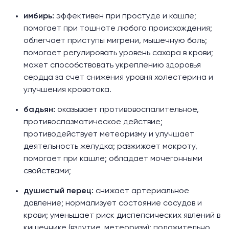
имбирь:
эффективен при простуде и кашле;
помогает при тошноте любого происхождения;
облегчает приступы мигрени, мышечную боль;
помогает регулировать уровень сахара в крови;
может способствовать укреплению здоровья
сердца за счет снижения уровня холестерина и
улучшения кровотока.
бадьян:
оказывает противовоспалительное,
противоспазматическое действие;
противодействует метеоризму и улучшает
деятельность желудка; разжижает мокроту,
помогает при кашле; обладает мочегонными
свойствами;
душистый перец:
снижает артериальное
давление; нормализует состояние сосудов и
крови; уменьшает риск диспепсических явлений в
кишечнике (вздутие, метеоризм); положительно