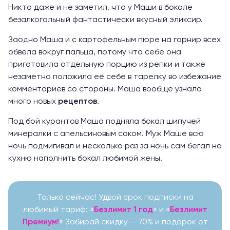
Никто даже и не заметил, что у Маши в бокале
безалкогольный фантастически вкусный эликсир.
Заодно Маша и с картофельным пюре на гарнир всех
обвела вокруг пальца, потому что себе она
приготовила отдельную порцию из репки и также
незаметно положила её себе в тарелку во избежание
комментариев со стороны. Маша вообще узнала
много новых
рецептов
.
Под бой курантов Маша подняла бокал шипучей
минералки с апельсиновым соком. Муж Маше всю
ночь подмигивал и несколько раз за ночь сам бегал на
кухню наполнить бокал любимой жены.
Только сейчас! Удвой срок подписки на
любимый тариф: «
Безлимит 1 год
» и «
Безлимит
Премиум!
» Забирай скидку — 70% и подарок от