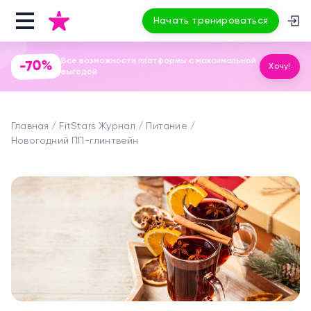
Начать тренироваться
Все возможности платформы с максимальной
-70%
Хочу!
выгодой
Главная
FitStars Журнал
Питание
Новогодний ПП-глинтвейн