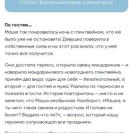
FitStars: фирменный коврик и умные весы!
По гостям…
Маше так понравилась ночь с глинтвейном, что её
было уже не остановить! Девушка поверила в
собственные силы и на этот раз знала, что у неё
точно всё получится.
Она достала термос, открыла связку мандаринов — и
наварила мандаринового новогоднего глинтвейна,
причём два вида: один для себя — безалкогольный, а
второй — для гостей и мужа. Разлила по термосам и
поехала в гости. История повторилась — никто и не
заметил, что Маша необычная. Наоборот, ‭«Машка, а
ты чего такая свежая и радостная. И голова не
болит? Ведьма что ли?», — вопрос, который нашу
героиню сопровождал все праздники.