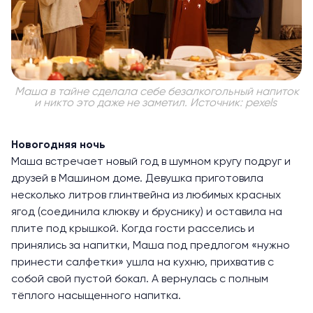
Маша в тайне сделала себе безалкогольный напиток
и никто это даже не заметил. Источник: pexels
Новогодняя ночь
Маша встречает новый год в шумном кругу подруг и
друзей в Машином доме. Девушка приготовила
несколько литров глинтвейна из любимых красных
ягод (соединила клюкву и бруснику) и оставила на
плите под крышкой. Когда гости расселись и
принялись за напитки, Маша под предлогом ‭«нужно
принести салфетки» ушла на кухню, прихватив с
собой свой пустой бокал. А вернулась с полным
тёплого насыщенного напитка.