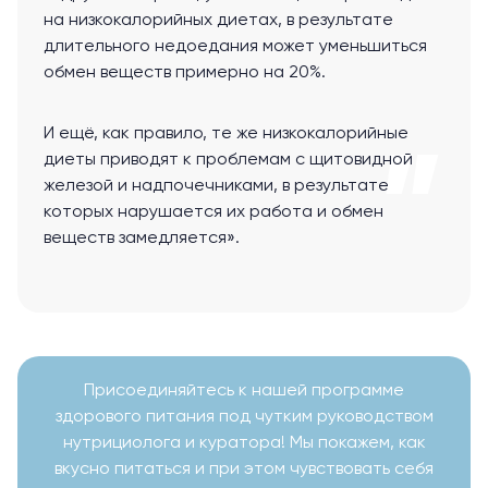
на низкокалорийных диетах, в результате
длительного недоедания может уменьшиться
обмен веществ примерно на 20%.
И ещё, как правило, те же низкокалорийные
диеты приводят к проблемам с щитовидной
железой и надпочечниками, в результате
которых нарушается их работа и обмен
веществ замедляется».
Присоединяйтесь к нашей программе
здорового питания под чутким руководством
нутрициолога и куратора! Мы покажем, как
вкусно питаться и при этом чувствовать себя