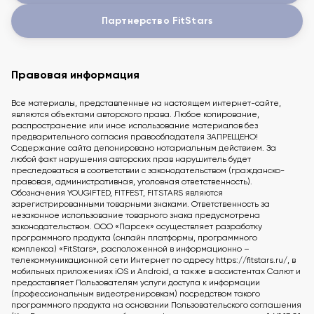
Партнерство FitStars
Правовая информация
Все материалы, представленные на настоящем интернет-сайте,
являются объектами авторского права. Любое копирование,
распространение или иное использование материалов без
предварительного согласия правообладателя ЗАПРЕЩЕНО!
Содержание сайта депонировано нотариальным действием. За
любой факт нарушения авторских прав нарушитель будет
преследоваться в соответствии с законодательством (гражданско-
правовая, административная, уголовная ответственность).
Обозначения YOUGIFTED, FITFEST, FITSTARS являются
зарегистрированными товарными знаками. Ответственность за
незаконное использование товарного знака предусмотрена
законодательством. ООО «Парсек» осуществляет разработку
программного продукта (онлайн платформы, программного
комплекса) «FitStars», расположенной в информационно –
телекоммуникационной сети Интернет по адресу https://fitstars.ru/, в
мобильных приложениях iOS и Android, а также в ассистентах Салют и
предоставляет Пользователям услуги доступа к информации
(профессиональным видеотренировкам) посредством такого
программного продукта на основании Пользовательского соглашения