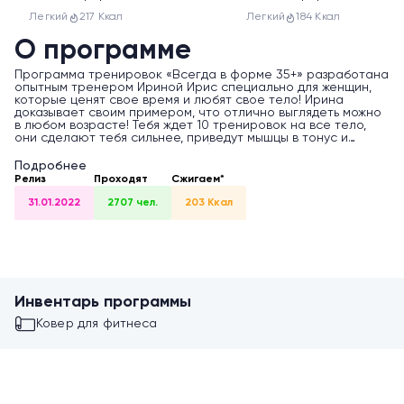
Легкий
217 Ккал
Легкий
184 Ккал
О программе
Программа тренировок «Всегда в форме 35+» разработана
опытным тренером Ириной Ирис специально для женщин,
которые ценят свое время и любят свое тело! Ирина
доказывает своим примером, что отлично выглядеть можно
в любом возрасте! Тебя ждет 10 тренировок на все тело,
они сделают тебя сильнее, приведут мышцы в тонус и
обязательно зарядят позитивом)
Подробнее
Приобрести инвентарь для тренировки
в фирменном
Релиз
Проходят
Сжигаем*
магазине FitStars
или
на Озон
.
31.01.2022
2707 чел.
203 Ккал
Инвентарь программы
Ковер для фитнеса