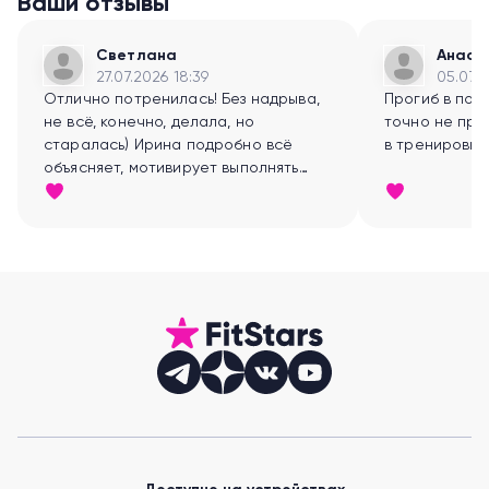
Ваши отзывы
Светлана
Анаст
27.07.2026 18:39
05.07.2
Отлично потренилась! Без надрыва,
Прогиб в поя
не всё, конечно, делала, но
точно не про
старалась) Ирина подробно всё
объясняет, мотивирует выполнять
упражнения. Было ощущение, что
она рядом!)