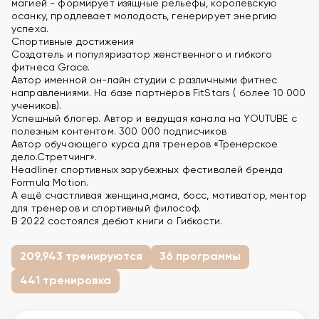
магией - формирует изящные рельефы, королевскую
осанку, продлевает молодость, генерирует энергию
успеха.
Спортивные достижения
Создатель и популяризатор женственного и гибкого
фитнеса Grace.
Автор именной он-лайн студии с различными фитнес
направлениями. На базе партнёров FitStars ( более 10 000
учеников).
Успешный блогер. Автор и ведущая канала на YOUTUBE с
полезным контентом. 300 000 подписчиков
Автор обучающего курса для тренеров «Тренерское
дело.Стретчинг».
Headliner спортивных зарубежных фестивалей бренда
Formula Motion.
А ещё счастливая женщина,мама, босс, мотиватор, ментор
для тренеров и спортивный философ.
В 2022 состоялся дебют книги о Гибкости.
209,943 тренируются
36 программы
441 тренировка