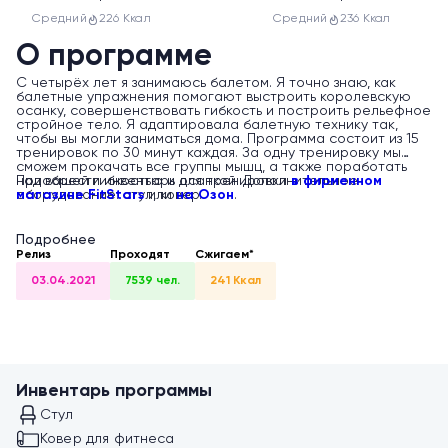
Средний
226 Ккал
Средний
236 Ккал
О программе
С четырёх лет я занимаюсь балетом. Я точно знаю, как
балетные упражнения помогают выстроить королевскую
осанку, совершенствовать гибкость и построить рельефное
стройное тело. Я адаптировала балетную технику так,
чтобы вы могли заниматься дома. Программа состоит из 15
тренировок по 30 минут каждая. За одну тренировку мы
сможем прокачать все группы мышц, а также поработать
над вашей гибкостью и осанкой. Дополнительное
Приобрести инвентарь для тренировки
в фирменном
оборудование: стул, ковер.
магазине FitStars
или
на Озон
.
Подробнее
Релиз
Проходят
Сжигаем*
03.04.2021
7539 чел.
241 Ккал
Инвентарь программы
Стул
Ковер для фитнеса