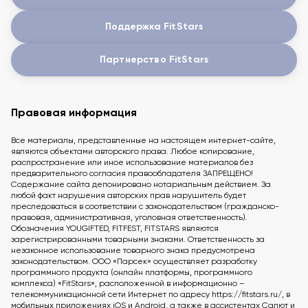
Поддержка FitStars
Партнерство FitStars
Правовая информация
Все материалы, представленные на настоящем интернет-сайте,
являются объектами авторского права. Любое копирование,
распространение или иное использование материалов без
предварительного согласия правообладателя ЗАПРЕЩЕНО!
Содержание сайта депонировано нотариальным действием. За
любой факт нарушения авторских прав нарушитель будет
преследоваться в соответствии с законодательством (гражданско-
правовая, административная, уголовная ответственность).
Обозначения YOUGIFTED, FITFEST, FITSTARS являются
зарегистрированными товарными знаками. Ответственность за
незаконное использование товарного знака предусмотрена
законодательством. ООО «Парсек» осуществляет разработку
программного продукта (онлайн платформы, программного
комплекса) «FitStars», расположенной в информационно –
телекоммуникационной сети Интернет по адресу https://fitstars.ru/, в
мобильных приложениях iOS и Android, а также в ассистентах Салют и