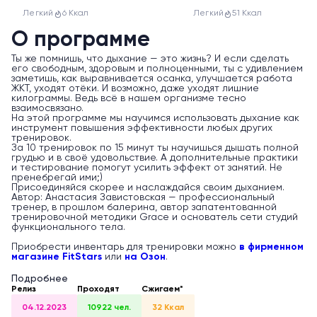
Легкий
6 Ккал
Легкий
51 Ккал
О программе
Ты же помнишь, что дыхание — это жизнь? И если сделать
его свободным, здоровым и полноценными, ты с удивлением
заметишь, как выравнивается осанка, улучшается работа
ЖКТ, уходят отёки. И возможно, даже уходят лишние
килограммы. Ведь всё в нашем организме тесно
взаимосвязано.
На этой программе мы научимся использовать дыхание как
инструмент повышения эффективности любых других
тренировок.
За 10 тренировок по 15 минут ты научишься дышать полной
грудью и в своё удовольствие. А дополнительные практики
и тестирование помогут усилить эффект от занятий. Не
пренебрегай ими;)
Присоединяйся скорее и наслаждайся своим дыханием.
Автор: Анастасия Завистовская — профессиональный
тренер, в прошлом балерина, автор запатентованной
тренировочной методики Grace и основатель сети студий
функционального тела.
Приобрести инвентарь для тренировки можно
в фирменном
магазине FitStars
или
на Озон
.
Подробнее
Релиз
Проходят
Сжигаем*
04.12.2023
10922 чел.
32 Ккал