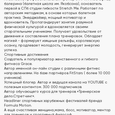
балерина (балетная школа им. Якобсона), основатель
первой в СПб студии гибкости Stretch Me. Работает по
авторским методикам, в основе которых балетная
практика. Энерджайзер, мощный мотиватор и
вдохновитель. Пропагандирует занятия разумной
физической культурой и вдохновляется своими
старательными учениками. Получает удовольствие от
движения и составления плана тренировок. Обладает
магией - формирует изящные рельефы, королевскую
осанку, продлевает молодость, генерирует энергию
успеха.
Спортивные достижения
Создатель и популяризатор женственного и гибкого
фитнеса Grace.
Автор именной он-лайн студии с различными фитнес
направлениями. На базе партнёров FitStars ( более 10 000
учеников).
Успешный блогер. Автор и ведущая канала на YOUTUBE с
полезным контентом. 300 000 подписчиков
Автор обучающего курса для тренеров «Тренерское
дело.Стретчинг».
Headliner спортивных зарубежных фестивалей бренда
Formula Motion.
А ещё счастливая женщина,мама, босс, мотиватор, ментор
для тренеров и спортивный философ.