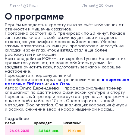
Легкий
3 Ккал
Легкий
20 Ккал
О программе
Вернём молодость и красоту лица за счёт избавления от
отёчности и мышечных зажимов.
Программа состоит из 15 тренировок по 20 минут. Каждое
занятие включает в себя разминку для шеи и грудного
отдела, запуск лимфы и массажный комплекс. Уберём
зажимы в жевательных мышцах, проработаем носогубные
складки и зону глаз, чтобы взгляд стал ещё более
распахнутым и сияющим.
Вам понадобится МФР-мяч и скребок Гуаша. Но если этих
предметов у вас нет, то можно обойтись руками. Не
забудьте очистить кожу, подготовить зеркало и хорошее
настроение.
Переходите к первому занятию!
Приобрести инвентарь для тренировки можно
в фирменном
магазине FitStars
или
на Озон
.
Автор: Ольга Дерендеева — профессиональный тренер,
специалист по адаптивной физической культуре и спорту.
Персональный тренер и инструктор групповых программ с
опытом работы более 17 лет. Оператор итальянской
методики Bioginnastica. Специализация: коррекция фигуры
и осанки, снижение веса и набор мышечной массы,
восстановление после травм, пилатес.
Подробнее
Релиз
Проходят
Сжигаем*
24.03.2025
46866 чел.
19 Ккал