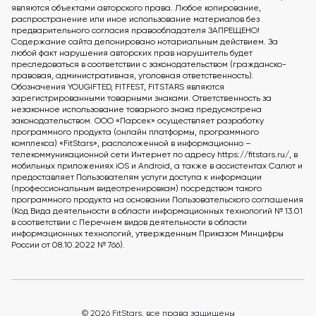
являются объектами авторского права. Любое копирование,
распространение или иное использование материалов без
предварительного согласия правообладателя ЗАПРЕЩЕНО!
Содержание сайта депонировано нотариальным действием. За
любой факт нарушения авторских прав нарушитель будет
преследоваться в соответствии с законодательством (гражданско-
правовая, административная, уголовная ответственность).
Обозначения YOUGIFTED, FITFEST, FITSTARS являются
зарегистрированными товарными знаками. Ответственность за
незаконное использование товарного знака предусмотрена
законодательством. ООО «Парсек» осуществляет разработку
программного продукта (онлайн платформы, программного
комплекса) «FitStars», расположенной в информационно –
телекоммуникационной сети Интернет по адресу https://fitstars.ru/, в
мобильных приложениях iOS и Android, а также в ассистентах Салют и
предоставляет Пользователям услуги доступа к информации
(профессиональным видеотренировкам) посредством такого
программного продукта на основании Пользовательского соглашения
(Код Вида деятельности в области информационных технологий № 13.01
в соответствии с Перечнем видов деятельности в области
информационных технологий, утвержденным Приказом Минцифры
России от 08.10.2022 № 766).
© 2026 FitStars, все права защищены