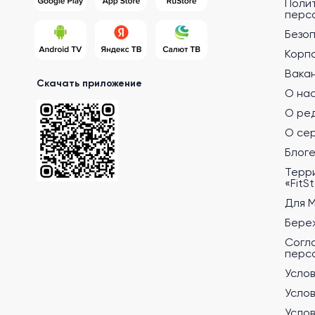
Поли
перс
Безо
Корп
Вака
Скачать приложение
О на
О ре
О се
Блог
Терр
«FitS
Для 
Бере
Согл
перс
Услов
Услов
Услов