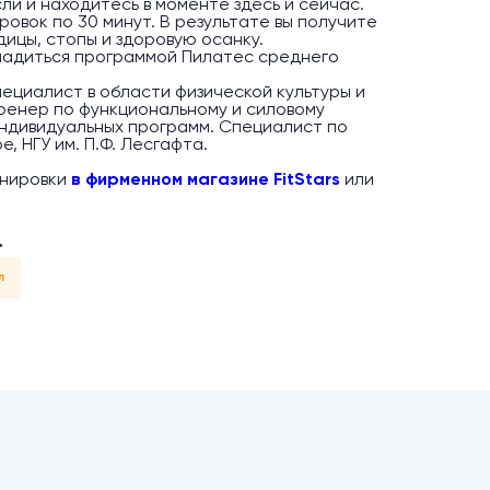
и и находитесь в моменте здесь и сейчас.
ровок по 30 минут. В результате вы получите
дицы, стопы и здоровую осанку.
ладиться программой Пилатес среднего
ециалист в области физической культуры и
ренер по функциональному и силовому
индивидуальных программ. Специалист по
, НГУ им. П.Ф. Лесгафта.
енировки
в фирменном магазине FitStars
или
*
л