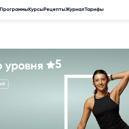
Программы
Курсы
Рецепты
Журнал
Тарифы
5
о уровня
ий