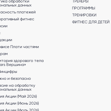
тика обработки
ТРЕНЕРЫ
ональных данных
ПРОГРАММЫ
пасность платежей
ТРЕНИРОВКИ
оративный фитнес
ФИТНЕС ДЛЯ ДЕТЕЙ
нсии
с
дакции
рвисе Плати частями
ерам
итория здорового тела
tars Вершина»
Минцифры
жно и безопасно
асие на обработку
ональных данных
ия Акции (Май 2026)
ия Акции (Июнь 2026)
ия Акции (Июль 2026)