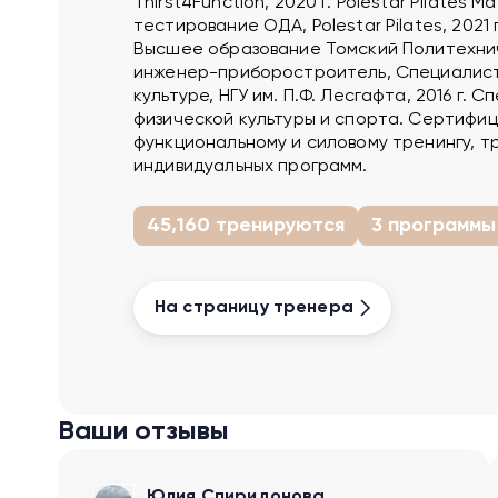
Thirst4Function, 2020 г. Polestar Pilates M
тестирование ОДА, Polestar Pilates, 2021 г
Высшее образование Томский Политехни
инженер-приборостроитель, Специалист
культуре, НГУ им. П.Ф. Лесгафта, 2016 г. 
физической культуры и спорта. Сертифи
функциональному и силовому тренингу, т
индивидуальных программ.
45,160 тренируются
3 программы
На страницу тренера
Ваши отзывы
Юлия Спиридонова