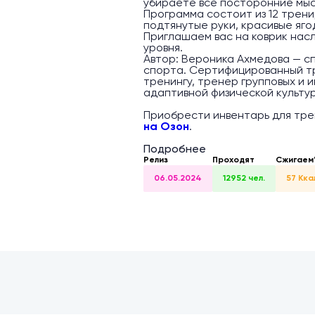
убираете все посторонние мысл
Программа состоит из 12 трени
подтянутые руки, красивые яго
Приглашаем вас на коврик нас
уровня.
Автор: Вероника Ахмедова — сп
спорта. Сертифицированный т
тренингу, тренер групповых и 
адаптивной физической культуре
Приобрести инвентарь для тр
на Озон
.
Подробнее
Релиз
Проходят
Сжигаем
06.05.2024
12952 чел.
57 Кка