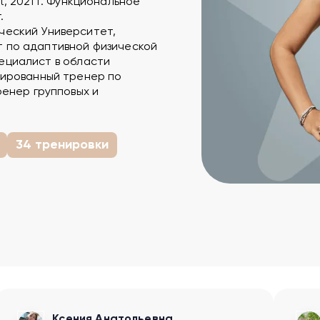
at, 2021 г. Функциональное
.
ческий Университет,
 по адаптивной физической
Специалист в области
цированный тренер по
ренер групповых и
34 тренировки
Ксения Анатольевна