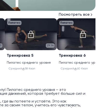
Посмотреть все
Пилатес
Пилатес
31
29:14
30:15
Тренировка 5
Тренировка 6
Пилатес среднего уровня
Пилатес среднего уровня
Средний
58 Ккал
Средний
60 Ккал
лу! Пилатес среднего уровня – это
ция движений, которая требует больше сил и
 где вы потеете и устаёте. Это как
е за своим телом, учитесь его чувствовать,