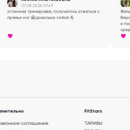
07.08.2026 07:49
отличная тренировка, получилось отжаться с
Жаль
прямых ног 🤗 довольна собой 💪
Веро
и по
сред
болт
лнительно
FitStars
нзионное соглашение
ТАРИФЫ