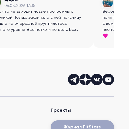
06.08.2026 17:35
05.08.
, что не выходят новые программы с
Вероника, сп
никой. Только закончила с ней поясницу
понятно все 
шла на очередной круг пилатеса
с вами заним
него уровня. Все четко и по делу. Без
плечевой сус
овни и нравоучений.
вытянутой ру
мне детать 
Проекты
Журнал FitStars