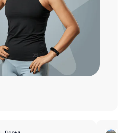
Дарья
Арин