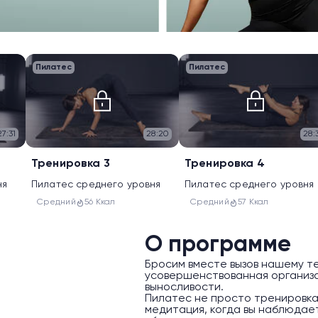
Пилатес
Пилатес
27:31
28:20
28:
Тренировка 3
Тренировка 4
ня
Пилатес среднего уровня
Пилатес среднего уровня
Средний
56 Ккал
Средний
57 Ккал
О программе
Бросим вместе вызов нашему те
усовершенствованная организа
выносливости.
Пилатес не просто тренировка,
медитация, когда вы наблюдает