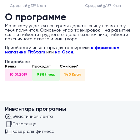
Средний
139 Ккал
Средний
157 Ккал
О программе
Мало кому удается все время держать спину прямо, но у
тебя получится. Основной упор тренировок - на развитие
силы и гибкости грудного отдела позвоночника, гибкости
поясничного отдела и мышц кора.
Приобрести инвентарь для тренировки
в фирменном
магазине FitStars
или
на Озон
.
Подробнее
Релиз
Проходят
Сжигаем*
10.01.2019
9987 чел.
140 Ккал
Инвентарь программы
Эластичная лента
Полотенце
Ковер для фитнеса