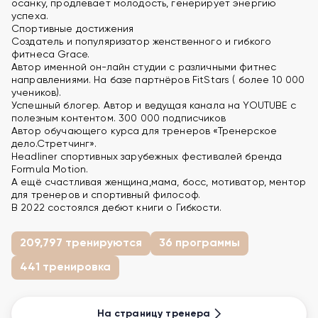
осанку, продлевает молодость, генерирует энергию
успеха.
Спортивные достижения
Создатель и популяризатор женственного и гибкого
фитнеса Grace.
Автор именной он-лайн студии с различными фитнес
направлениями. На базе партнёров FitStars ( более 10 000
учеников).
Успешный блогер. Автор и ведущая канала на YOUTUBE с
полезным контентом. 300 000 подписчиков
Автор обучающего курса для тренеров «Тренерское
дело.Стретчинг».
Headliner спортивных зарубежных фестивалей бренда
Formula Motion.
А ещё счастливая женщина,мама, босс, мотиватор, ментор
для тренеров и спортивный философ.
В 2022 состоялся дебют книги о Гибкости.
209,797 тренируются
36 программы
441 тренировка
На страницу тренера