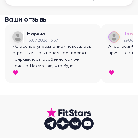
Ваши отзывы
Марина
Натал
15.07.2026 16:37
29.06.2
«Классное упражнение» показалось
Анастасия❤️🌹 
странным. Но в целом тренировка
приятно спине
понравилась, особенно самое
начало. Посмотрю, что будет
дальше.