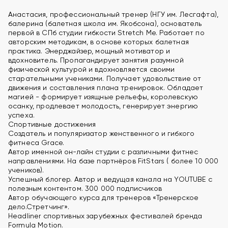
Анастасия, профессиональный тренер (НГУ им. Лесгафта),
балерина (балетная школа им. Якобсона), основатель
первой в СПб студии гибкости Stretch Me. Работает по
авторским методикам, в основе которых балетная
практика. Энерджайзер, мощный мотиватор и
вдохновитель. Пропагандирует занятия разумной
физической культурой и вдохновляется своими
старательными учениками. Получает удовольствие от
движения и составления плана тренировок. Обладает
магией - формирует изящные рельефы, королевскую
осанку, продлевает молодость, генерирует энергию
успеха.
Спортивные достижения
Создатель и популяризатор женственного и гибкого
фитнеса Grace.
Автор именной он-лайн студии с различными фитнес
направлениями. На базе партнёров FitStars ( более 10 000
учеников).
Успешный блогер. Автор и ведущая канала на YOUTUBE с
полезным контентом. 300 000 подписчиков
Автор обучающего курса для тренеров «Тренерское
дело.Стретчинг».
Headliner спортивных зарубежных фестивалей бренда
Formula Motion.