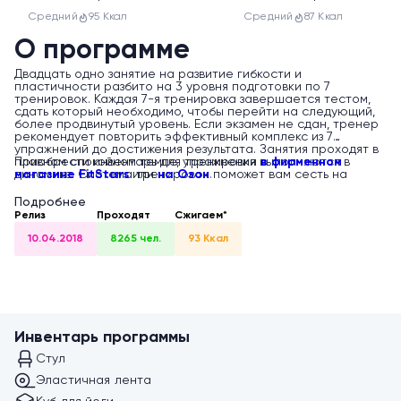
Средний
95 Ккал
Средний
87 Ккал
О программе
Двадцать одно занятие на развитие гибкости и
пластичности разбито на 3 уровня подготовки по 7
тренировок. Каждая 7-я тренировка завершается тестом,
сдать который необходимо, чтобы перейти на следующий,
более продвинутый уровень. Если экзамен не сдан, тренер
рекомендует повторить эффективный комплекс из 7
упражнений до достижения результата. Занятия проходят в
плавном спокойном темпе, упражнения выполняются в
Приобрести инвентарь для тренировки
в фирменном
динамике. Система тренировок поможет вам сесть на
магазине FitStars
или
на Озон
.
шпагат без особых усилий и специальной физической
подготовки. Для большей эффективности, Анастасия
Подробнее
рекомендует чередовать программы поперечного и
Релиз
Проходят
Сжигаем*
продольного шпагата.
10.04.2018
8265 чел.
93 Ккал
Инвентарь программы
Стул
Эластичная лента