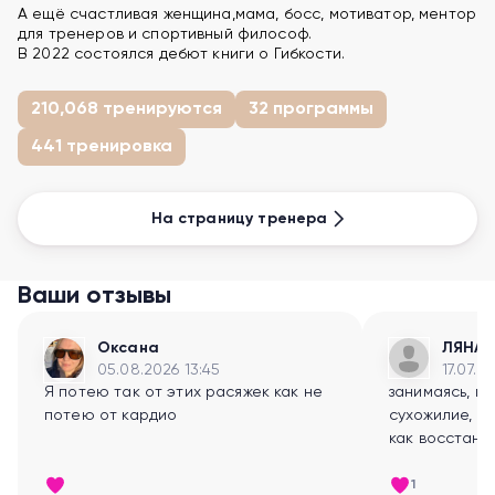
А ещё счастливая женщина,мама, босс, мотиватор, ментор
для тренеров и спортивный философ.
В 2022 состоялся дебют книги о Гибкости.
210,068 тренируются
32 программы
441 тренировка
На страницу тренера
Ваши отзывы
Оксана
ЛЯНА
05.08.2026 13:45
17.07.2
Я потею так от этих расяжек как не
занимаясь, п
потею от кардио
сухожилие, п
как восстано
1