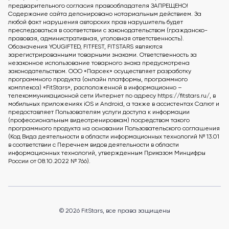
предварительного согласия правообладателя ЗАПРЕЩЕНО!
Содержание сайта депонировано нотариальным действием. За
любой факт нарушения авторских прав нарушитель будет
преследоваться в соответствии с законодательством (гражданско-
правовая, административная, уголовная ответственность).
Обозначения YOUGIFTED, FITFEST, FITSTARS являются
зарегистрированными товарными знаками. Ответственность за
незаконное использование товарного знака предусмотрена
законодательством. ООО «Парсек» осуществляет разработку
программного продукта (онлайн платформы, программного
комплекса) «FitStars», расположенной в информационно –
телекоммуникационной сети Интернет по адресу https://fitstars.ru/, в
мобильных приложениях iOS и Android, а также в ассистентах Салют и
предоставляет Пользователям услуги доступа к информации
(профессиональным видеотренировкам) посредством такого
программного продукта на основании Пользовательского соглашения
(Код Вида деятельности в области информационных технологий № 13.01
в соответствии с Перечнем видов деятельности в области
информационных технологий, утвержденным Приказом Минцифры
России от 08.10.2022 № 766).
© 2026 FitStars, все права защищены