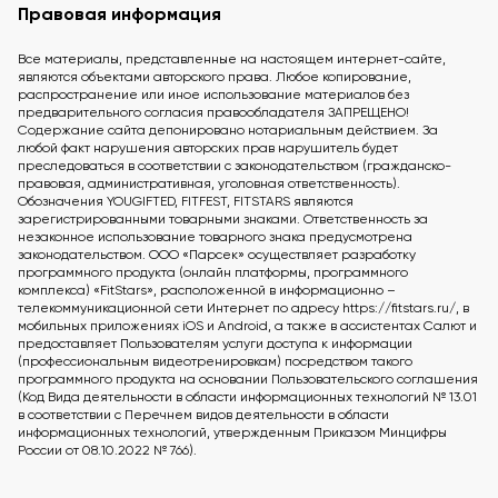
Правовая информация
Все материалы, представленные на настоящем интернет-сайте,
являются объектами авторского права. Любое копирование,
распространение или иное использование материалов без
предварительного согласия правообладателя ЗАПРЕЩЕНО!
Содержание сайта депонировано нотариальным действием. За
любой факт нарушения авторских прав нарушитель будет
преследоваться в соответствии с законодательством (гражданско-
правовая, административная, уголовная ответственность).
Обозначения YOUGIFTED, FITFEST, FITSTARS являются
зарегистрированными товарными знаками. Ответственность за
незаконное использование товарного знака предусмотрена
законодательством. ООО «Парсек» осуществляет разработку
программного продукта (онлайн платформы, программного
комплекса) «FitStars», расположенной в информационно –
телекоммуникационной сети Интернет по адресу https://fitstars.ru/, в
мобильных приложениях iOS и Android, а также в ассистентах Салют и
предоставляет Пользователям услуги доступа к информации
(профессиональным видеотренировкам) посредством такого
программного продукта на основании Пользовательского соглашения
(Код Вида деятельности в области информационных технологий № 13.01
в соответствии с Перечнем видов деятельности в области
информационных технологий, утвержденным Приказом Минцифры
России от 08.10.2022 № 766).