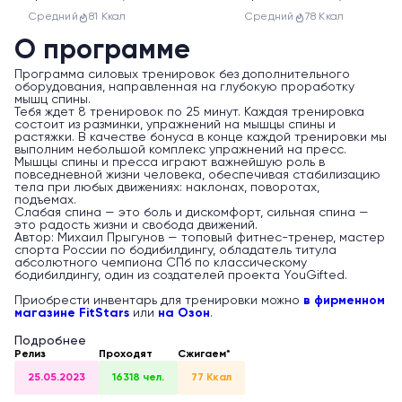
Средний
81 Ккал
Средний
78 Ккал
О программе
Программа силовых тренировок без дополнительного
оборудования, направленная на глубокую проработку
мышц спины.
Тебя ждет 8 тренировок по 25 минут. Каждая тренировка
состоит из разминки, упражнений на мышцы спины и
растяжки. В качестве бонуса в конце каждой тренировки мы
выполним небольшой комплекс упражнений на пресс.
Мышцы спины и пресса играют важнейшую роль в
повседневной жизни человека, обеспечивая стабилизацию
тела при любых движениях: наклонах, поворотах,
подъемах.
Слабая спина — это боль и дискомфорт, сильная спина —
это радость жизни и свобода движений.
Автор: Михаил Прыгунов — топовый фитнес-тренер, мастер
спорта России по бодибилдингу, обладатель титула
абсолютного чемпиона СПб по классическому
бодибилдингу, один из создателей проекта YouGifted.
Приобрести инвентарь для тренировки можно
в фирменном
магазине FitStars
или
на Озон
.
Подробнее
Релиз
Проходят
Сжигаем*
25.05.2023
16318 чел.
77 Ккал