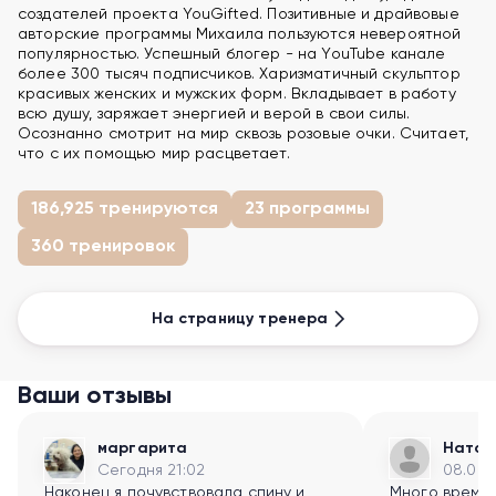
создателей проекта YouGifted. Позитивные и драйвовые
авторские программы Михаила пользуются невероятной
популярностью. Успешный блогер - на YouTube канале
более 300 тысяч подписчиков. Харизматичный скульптор
красивых женских и мужских форм. Вкладывает в работу
всю душу, заряжает энергией и верой в свои силы.
Осознанно смотрит на мир сквозь розовые очки. Считает,
что с их помощью мир расцветает.
186,925 тренируются
23 программы
360 тренировок
На страницу тренера
Ваши отзывы
маргарита
Натал
Сегодня 21:02
08.08.
Наконец я почувствовала спину и
Много времен