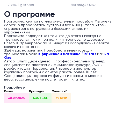
Легкий
78 Ккал
Легкий
77 Ккал
О программе
Программа, снятая по многочисленным просьбам. Мы очень
бережно проработаем суставы и все мышцы тела, чтобы
справляться с нагрузками и базовыми силовыми
упражнениями.
Программа подойдет как тем, кто до этого никогда не
тренировался, так и при наличии нюансов по здоровью.
Всего 10 тренировок по 20 минут. Из оборудования берите
коврик и полотенце.
Ждём вас на занятиях. Приобрести инвентарь для
тренировки можно
в фирменном магазине FitStars
или
на
Озон
.
Автор: Ольга Дерендеева — профессиональный тренер,
специалист по адаптивной физической культуре, ЛФК и
реабилитации. Персональный тренер и инструктор
групповых программ с опытом работы более 10 лет.
Специализация: коррекция фигуры и осанки, снижение
веса, восстановление после травм, пилатес.
Подробнее
Релиз
Проходят
Сжигаем*
30.09.2024
13071 чел.
79 Ккал