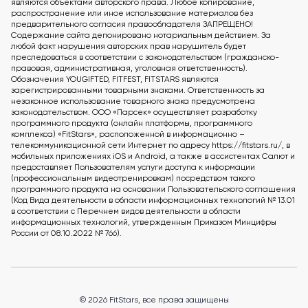
являются объектами авторского права. Любое копирование,
распространение или иное использование материалов без
предварительного согласия правообладателя ЗАПРЕЩЕНО!
Содержание сайта депонировано нотариальным действием. За
любой факт нарушения авторских прав нарушитель будет
преследоваться в соответствии с законодательством (гражданско-
правовая, административная, уголовная ответственность).
Обозначения YOUGIFTED, FITFEST, FITSTARS являются
зарегистрированными товарными знаками. Ответственность за
незаконное использование товарного знака предусмотрена
законодательством. ООО «Парсек» осуществляет разработку
программного продукта (онлайн платформы, программного
комплекса) «FitStars», расположенной в информационно –
телекоммуникационной сети Интернет по адресу https://fitstars.ru/, в
мобильных приложениях iOS и Android, а также в ассистентах Салют и
предоставляет Пользователям услуги доступа к информации
(профессиональным видеотренировкам) посредством такого
программного продукта на основании Пользовательского соглашения
(Код Вида деятельности в области информационных технологий № 13.01
в соответствии с Перечнем видов деятельности в области
информационных технологий, утвержденным Приказом Минцифры
России от 08.10.2022 № 766).
© 2026 FitStars, все права защищены