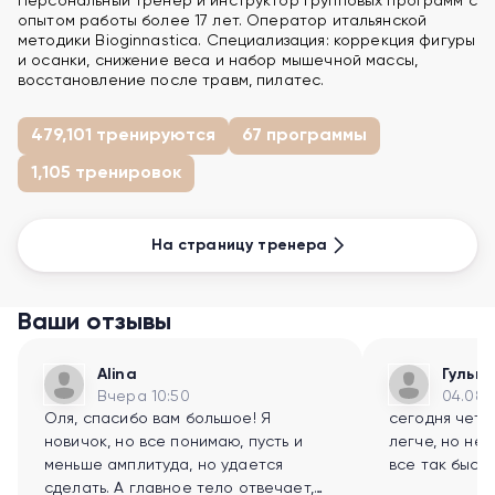
Персональный тренер и инструктор групповых программ с
опытом работы более 17 лет. Оператор итальянской
методики Bioginnastica. Специализация: коррекция фигуры
и осанки, снижение веса и набор мышечной массы,
восстановление после травм, пилатес.
479,101 тренируются
67 программы
1,105 тренировок
На страницу тренера
Ваши отзывы
Alina
Гульн
Вчера 10:50
04.08.
Оля, спасибо вам большое! Я
сегодня четв
новичок, но все понимаю, пусть и
легче, но не 
меньше амплитуда, но удается
все так быст
сделать. А главное тело отвечает,