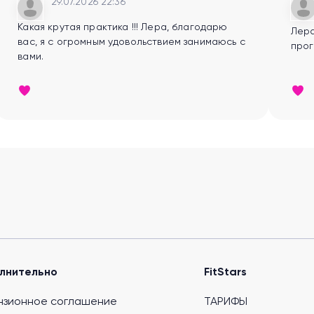
29.07.2026 22:36
Какая крутая практика !!! Лера, благодарю
Лера
вас, я с огромным удовольствием занимаюсь с
прог
вами.
лнительно
FitStars
нзионное соглашение
ТАРИФЫ