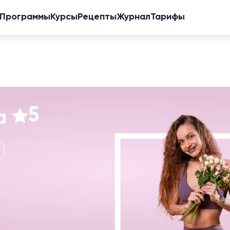
Программы
Курсы
Рецепты
Журнал
Тарифы
5
га