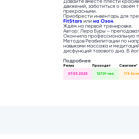
Давайте вместе плести красиво
движений, заботиться о своём 
прекрасными.
Приобрести инвентарь для тр
FitStars
или
на Озон
.
Ждём на первой тренировке.
Автор: Лера Буры – преподават
Окончила профессиональную п
Методов Реабилитации по напр
навыками массажа и медитаций
дисфункций тазового дна. В йог
Подробнее
Релиз
Проходят
Сжигаем*
07.03.2025
12701 чел.
178 Кка