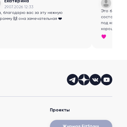
Екатерина
27.07.
29.07.2026 12:33
Это было офи
, благодарю вас за эту нежную
состояния по
рамму 🙌 она замечательная ❤️
под конец п
хорошему на
спасибо!
Проекты
Журнал FitStars