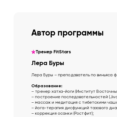
Автор программы
Тренер FitStars
Лера Буры
Лера Буры – преподаватель по виньяса фл
Образование:
– тренер хатха-йоги (Институт Восточны
– построение последовательностей (Jivam
– массаж и медитация с тибетскими чаша
– йога-терапия дисфункций тазового дна 
– коррекция осанки (Ростфит);