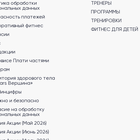
тика обработки
ТРЕНЕРЫ
ональных данных
ПРОГРАММЫ
пасность платежей
ТРЕНИРОВКИ
оративный фитнес
ФИТНЕС ДЛЯ ДЕТЕЙ
нсии
с
дакции
рвисе Плати частями
ерам
итория здорового тела
tars Вершина»
Минцифры
жно и безопасно
асие на обработку
ональных данных
ия Акции (Май 2026)
ия Акции (Июнь 2026)