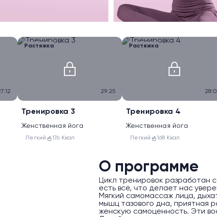
Растяжка
Растяжка
27:12
29:25
28:0
Тренировка 3
Тренировка 4
Женственная йога
Женственная йога
Легкий
176 Ккал
Легкий
168 Ккал
О программе
Цикл тренировок разработан с
есть всё, что делает нас увер
Мягкий самомассаж лица, дыха
мышц тазового дна, приятная 
женскую самоценность. Эти вос