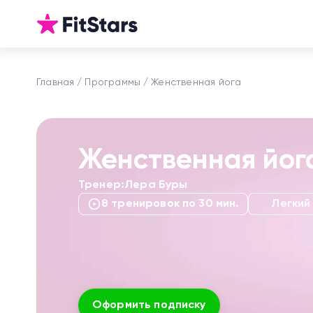
Главная
Программы
Женственная йога
Женственная йо
Тренер:
Лера Буры
8 тренировок по 30 мин.
Легкий
Оформить подписку