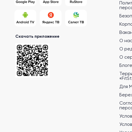
Поли
перс
Безо
Корп
Вака
Скачать приложение
О на
О ре
О се
Блог
Терр
«FitS
Для 
Бере
Согл
перс
Услов
Услов