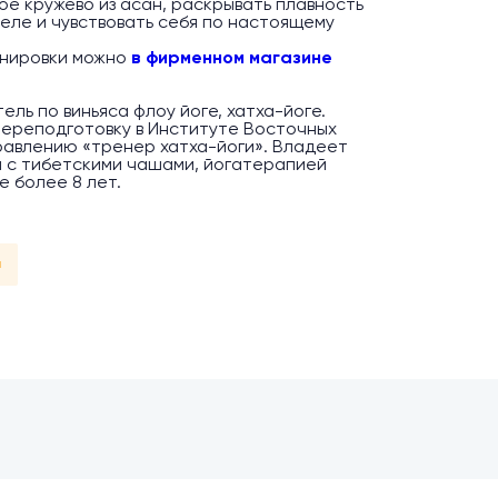
е кружево из асан, раскрывать плавность
теле и чувствовать себя по настоящему
енировки можно
в фирменном магазине
ель по виньяса флоу йоге, хатха-йоге.
ереподготовку в Институте Восточных
авлению «тренер хатха-йоги». Владеет
 с тибетскими чашами, йогатерапией
е более 8 лет.
л