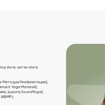
оу йоге, хатха-йоге.
х Методов Реабилитации);
ukti Yoga Material);
ми, (школа SoundYoga);
(ИВМР);