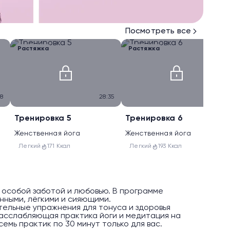
Посмотреть все
Растяжка
Растяжка
8
28:35
32:12
Тренировка 5
Тренировка 6
Женственная йога
Женственная йога
Легкий
171 Ккал
Легкий
193 Ккал
 особой заботой и любовью. В программе
енными, лёгкими и сияющими.
тельные упражнения для тонуса и здоровья
расслабляющая практика йоги и медитация на
емь практик по 30 минут только для вас.