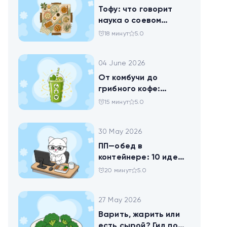
Тофу: что говорит
наука о соевом
твороге, который
18 минут
5.0
помогает похудеть
04 June 2026
От комбучи до
грибного кофе:
разбираемся в
15 минут
5.0
популярных
ЗОЖных-напитках
30 May 2026
ПП—обед в
контейнере: 10 идей
для офисников,
20 минут
5.0
которые следят за
питанием
27 May 2026
Варить, жарить или
есть сырой? Гид по