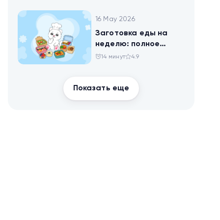
16 May 2026
Заготовка еды на
неделю: полное
руководство для
14 минут
4.9
здоровья и
похудения
Показать еще