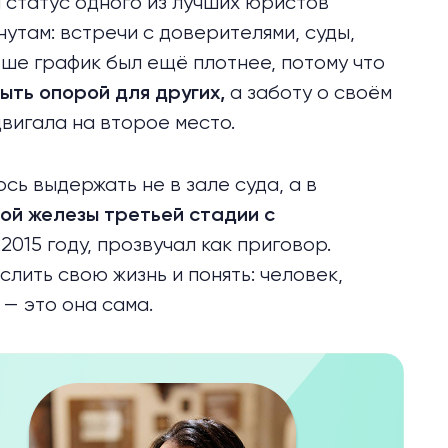
 статус одного из лучших юристов
нутам: встречи с доверителями, суды,
ше график был ещё плотнее, потому что
а заботу о своём
ыть опорой для других,
двигала на второе место.
сь выдержать не в зале суда, а в
ой железы третьей стадии с
2015 году, прозвучал как приговор.
лить свою жизнь и понять: человек,
 — это она сама.