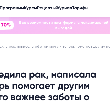
Программы
Курсы
Рецепты
Журнал
Тарифы
Все возможности платформы с максимальной
 70%
выгодой
ила рак, написала об этом книгу и теперь помогает другим по
едила рак, написала
ерь помогает другим
его важнее заботы о