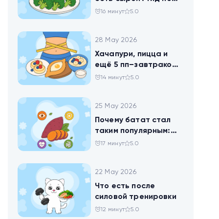
брокколи
16 минут
5.0
28 May 2026
Хачапури, пицца и
ещё 5 пп–завтраков,
чтобы набрать
14 минут
5.0
норму белка
25 May 2026
Почему батат стал
таким популярным:
всё о пользе
17 минут
5.0
сладкого картофеля
22 May 2026
Что есть после
силовой тренировки
12 минут
5.0