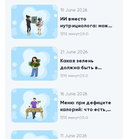
19 June 2026
ИИ вместо
нутрициолога: можно
ли доверить
12 минут
5.0
нейросети анализ
своего рациона
21 June 2026
Какая зелень
должна быть в
тарелке
15 минут
5.0
16 June 2026
Меню при дефиците
калорий: что есть,
чтобы худеть
15 минут
5.0
11 June 2026