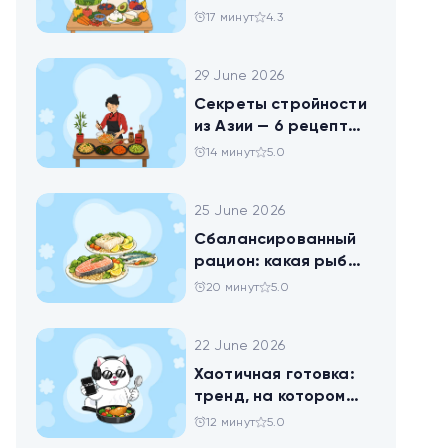
блюд для будней и
17 минут
4.3
праздника
29 June 2026
Секреты стройности
из Азии — 6 рецептов
китайских салатов
14 минут
5.0
25 June 2026
Сбалансированный
рацион: какая рыба
самая полезная
20 минут
5.0
22 June 2026
Хаотичная готовка:
тренд, на котором
похудел весь ТикТок
12 минут
5.0