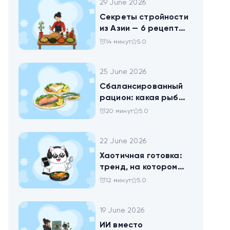
29 June 2026
Секреты стройности
из Азии — 6 рецептов
китайских салатов
14 минут
5.0
25 June 2026
Сбалансированный
рацион: какая рыба
самая полезная
20 минут
5.0
22 June 2026
Хаотичная готовка:
тренд, на котором
похудел весь ТикТок
12 минут
5.0
19 June 2026
ИИ вместо