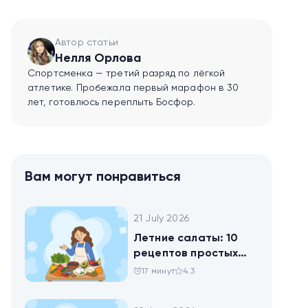
Автор статьи
Нелля Орлова
Спортсменка — третий разряд по лёгкой
атлетике. Пробежала первый марафон в 30
лет, готовлюсь переплыть Босфор.
Вам могут понравиться
21 July 2026
Летние салаты: 10
рецептов простых
блюд для будней и
17 минут
4.3
праздника