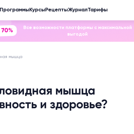
Программы
Курсы
Рецепты
Журнал
Тарифы
Все возможности платформы с максимальной
 70%
выгодой
дная мышца
ыловидная мышца
вность и здоровье?