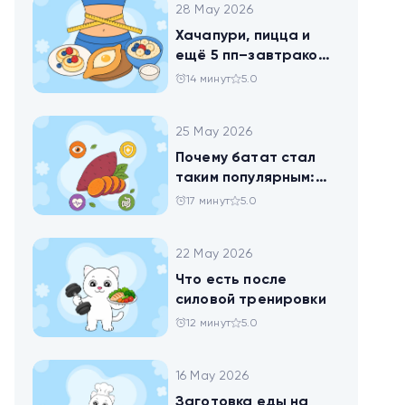
28 May 2026
Хачапури, пицца и
ещё 5 пп–завтраков,
чтобы набрать
14 минут
5.0
норму белка
25 May 2026
Почему батат стал
таким популярным:
всё о пользе
17 минут
5.0
сладкого картофеля
22 May 2026
Что есть после
силовой тренировки
12 минут
5.0
16 May 2026
Заготовка еды на