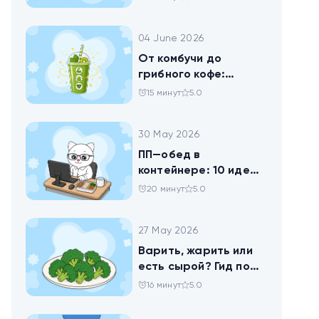
помогает похудеть
04 June 2026
От комбучи до
грибного кофе:
разбираемся в
15 минут
5.0
популярных
ЗОЖных-напитках
30 May 2026
ПП—обед в
контейнере: 10 идей
для офисников,
20 минут
5.0
которые следят за
питанием
27 May 2026
Варить, жарить или
есть сырой? Гид по
брокколи
16 минут
5.0