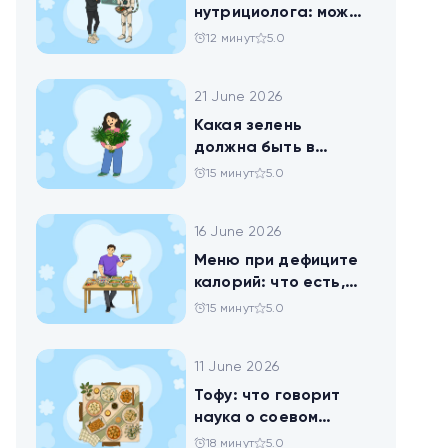
нутрициолога: можно
ли доверить
12 минут
5.0
нейросети анализ
своего рациона
21 June 2026
Какая зелень
должна быть в
тарелке
15 минут
5.0
16 June 2026
Меню при дефиците
калорий: что есть,
чтобы худеть
15 минут
5.0
11 June 2026
Тофу: что говорит
наука о соевом
твороге, который
18 минут
5.0