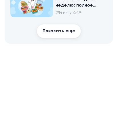
неделю: полное
руководство для
14 минут
4.9
здоровья и
похудения
Показать еще