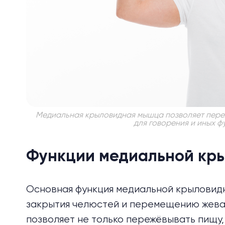
Медиальная крыловидная мышца позволяет переж
для говорения и иных ф
Функции медиальной кр
Основная функция медиальной крыловид
закрытия челюстей и перемещению жева
позволяет не только пережёвывать пищу,