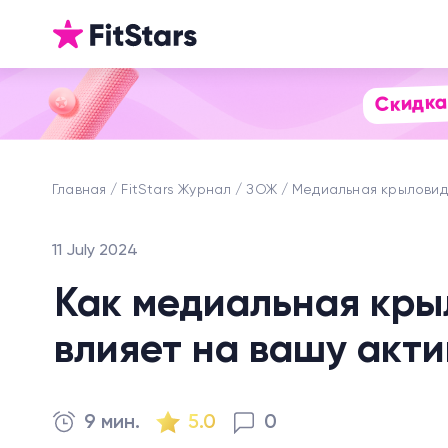
Скидка
Главная
FitStars Журнал
ЗОЖ
Медиальная крылови
11 July 2024
Как медиальная кр
влияет на вашу акти
9 мин.
5.0
0