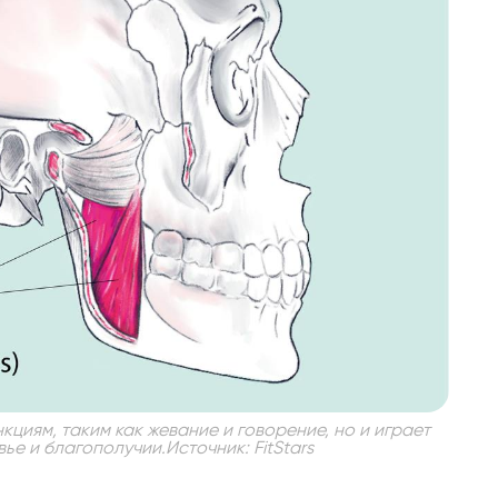
циям, таким как жевание и говорение, но и играет
е и благополучии.Источник: FitStars