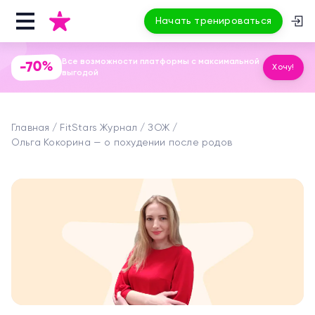
Начать тренироваться
Все возможности платформы с максимальной
-70%
Хочу!
выгодой
Главная
FitStars Журнал
ЗОЖ
Ольга Кокорина — о похудении после родов