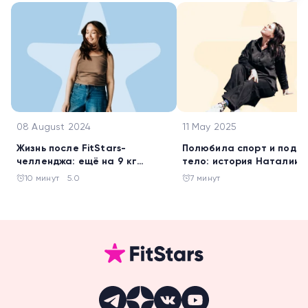
08 August 2024
11 May 2025
Жизнь после FitStars-
Полюбила спорт и подт
челленджа: ещё на 9 кг
тело: история Наталии
похудела Галина Жигалова
Батаговой
10 минут
5.0
7 минут