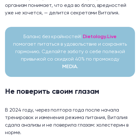
организм понимает, что еда во благо, вредностей
уже не хочется, — делится секретами Виталия.
Баланс без крайностей!
Dietology.Live
помогает питаться в удовольствие и сохранять
гармонию. Сделайте заботу о себе полезной
привычкой со скидкой 40% по промокоду
MEDIA.
Не поверить своим глазам
В 2024 году, через полтора года после начала
тренировок и изменения режима питания, Виталия
сдала анализы и не поверила глазам: холестерин в
норме.