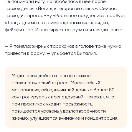
не понимала йогу, но влюбилась в неё после
прохождения
«Йоги для здоровой спины»
. Сейчас
проходит программу
«Реальное похудение»
, пробует
«Танцы для мозга»
,
лимфодренажные зарядки
,
фейсфитнес
. И планирует погрузиться в
медитацию
:
— Я поняла: жирных тараканов в голове тоже нужно
привести в форму, — улыбается Виталия.
Медитация действительно снижает
психологический стресс. Масштабный
метаанализ
, объединивший данные более 80
контролируемых исследований, показал, что
при практиках уходит тревожность,
повышается уровень удовлетворённости
жизнью, улучшается внимание и концентрация.