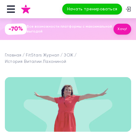
Начать тренироваться
Все возможности платформы с максимальной
-70%
Хочу!
выгодой
Главная
FitStars Журнал
ЗОЖ
История Виталии Лахониной