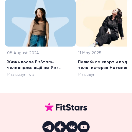
08 August 2024
11 May 2025
Жизнь после FitStars-
Полюбила спорт и подт
челленджа: ещё на 9 кг
тело: история Наталии
похудела Галина Жигалова
Батаговой
10 минут
5.0
7 минут