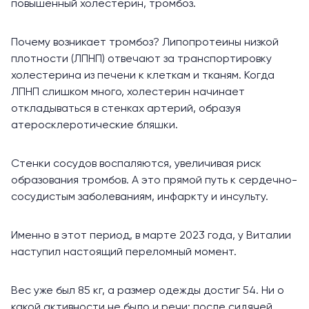
повышенный холестерин, тромбоз.
Почему возникает тромбоз? Липопротеины низкой
плотности (ЛПНП) отвечают за транспортировку
холестерина из печени к клеткам и тканям. Когда
ЛПНП слишком много, холестерин
начинает
откладываться в стенках артерий, образуя
атеросклеротические бляшки.
Стенки сосудов воспаляются, увеличивая риск
образования тромбов. А это прямой путь к сердечно-
сосудистым заболеваниям, инфаркту и инсульту.
Именно в этот период, в марте 2023 года, у Виталии
наступил настоящий переломный момент.
Вес уже был 85 кг, а размер одежды достиг 54. Ни о
какой активности не было и речи: после сидячей