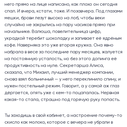
него прямо на лице написано, как плохо он сегодня
спал. И вчера, кстати, тоже. И позавчера. Под глазами
мешки, брови лезут высоко на лоб, чтобы веки
случайно не закрылись на пару часиков прямо при
начальнике. Валюша, повелительница цифр,
украдкой теребит шоколадку и запивает её ядрёным
кофе. Наверняка это уже вторая кружка. Она явно
набрала в весе за последние пару месяцев, жалуется
на постоянную усталость, но без этого допинга её
продуктивность на нуле. Секретарша Алиса,
сказала, что Михаил, лучший менеджер компании,
снова взял больничный — у него переклинило спину, и
нужен постельный режим. Говорит, а у самой аж глаз
дёргается, опять уже с кем-то поцапалась. Нервная
какая-то стала, страшно под горячую руку попасть.
Ты заходишь в свой кабинет, а настроение почему-то
скисло как молоко, которое с вечера не убрали в