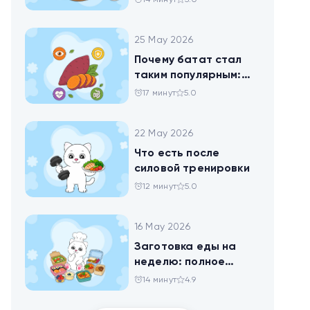
14 минут
5.0
норму белка
25 May 2026
Почему батат стал
таким популярным:
всё о пользе
17 минут
5.0
сладкого картофеля
22 May 2026
Что есть после
силовой тренировки
12 минут
5.0
16 May 2026
Заготовка еды на
неделю: полное
руководство для
14 минут
4.9
здоровья и
похудения