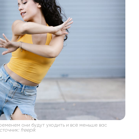
еменем они будут уходить и всё меньше вас
точник: freepik