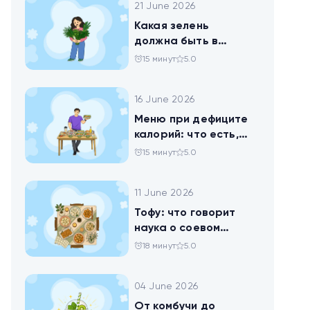
21 June 2026
Какая зелень
должна быть в
тарелке
15 минут
5.0
16 June 2026
Меню при дефиците
калорий: что есть,
чтобы худеть
15 минут
5.0
11 June 2026
Тофу: что говорит
наука о соевом
твороге, который
18 минут
5.0
помогает похудеть
04 June 2026
От комбучи до