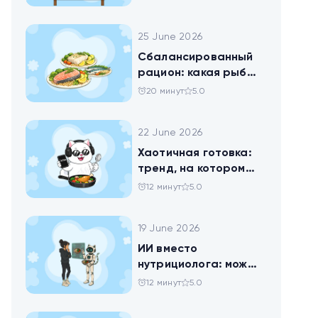
25 June 2026
Сбалансированный
рацион: какая рыба
самая полезная
20 минут
5.0
22 June 2026
Хаотичная готовка:
тренд, на котором
похудел весь ТикТок
12 минут
5.0
19 June 2026
ИИ вместо
нутрициолога: можно
ли доверить
12 минут
5.0
нейросети анализ
своего рациона