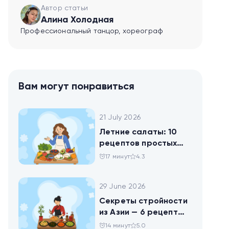
Автор статьи
Алина Холодная
Профессиональный танцор, хореограф
Вам могут понравиться
21 July 2026
Летние салаты: 10
рецептов простых
блюд для будней и
17 минут
4.3
праздника
29 June 2026
Секреты стройности
из Азии — 6 рецептов
китайских салатов
14 минут
5.0