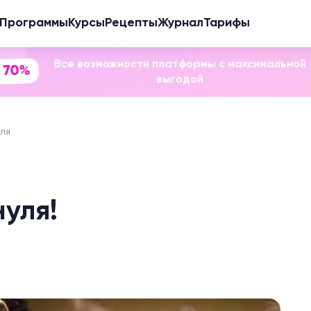
Программы
Курсы
Рецепты
Журнал
Тарифы
Все возможности платформы с максимальной
 70%
выгодой
уля
нуля!