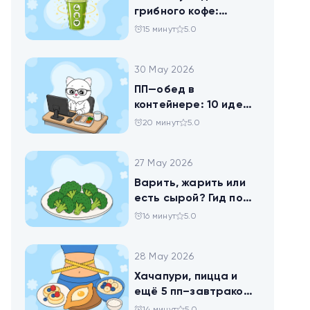
грибного кофе:
разбираемся в
15 минут
5.0
популярных
ЗОЖных-напитках
30 May 2026
ПП—обед в
контейнере: 10 идей
для офисников,
20 минут
5.0
которые следят за
питанием
27 May 2026
Варить, жарить или
есть сырой? Гид по
брокколи
16 минут
5.0
28 May 2026
Хачапури, пицца и
ещё 5 пп–завтраков,
чтобы набрать