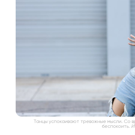
Танцы успокаивают тревожные мысли. Со вр
беспокоить.
Ис