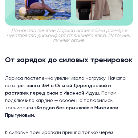
До начала занятий Лариса носила 52-й размер и
чувствовала дискомфорт от лишнего веса. Источник:
личный архив
От зарядок до силовых тренировок
Лариса постепенно увеличивала нагрузку. Начала
со
стретчинга 35+
с Ольгой Дерендеевой
и
растяжек перед сном
с Иванной Идуш.
Потом
подключила кардио — особенно полюбились
тренировки
«Кардио без прыжков»
с Михаилом
Прыгуновым.
К
силовым
тренировкам пришла только через