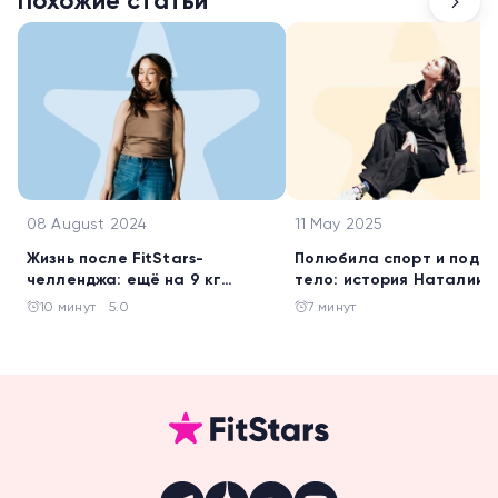
Похожие статьи
08 August 2024
11 May 2025
Жизнь после FitStars-
Полюбила спорт и подт
челленджа: ещё на 9 кг
тело: история Наталии
похудела Галина Жигалова
Батаговой
10 минут
5.0
7 минут