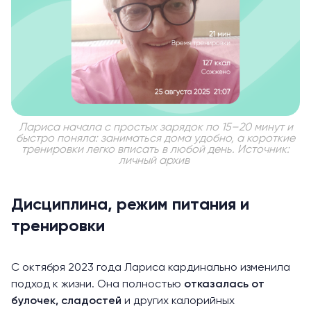
Лариса начала с простых зарядок по 15–20 минут и
быстро поняла: заниматься дома удобно, а короткие
тренировки легко вписать в любой день. Источник:
личный архив
Дисциплина, режим питания и
тренировки
С октября 2023 года Лариса кардинально изменила
подход к жизни. Она полностью
отказалась от
булочек
, сладостей
и других калорийных