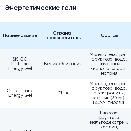
Энергетические гели
Страна-
Наименование
Состав
производитель
Мальтодекстрин,
SiS GO
фруктоза, вода,
Isotonic
Великобритания
лимонная
Energy Gel
кислота, хлорид
натрия
Мальтодекстрин,
фруктоза, вода,
GU Roctane
США
электролиты,
Energy Gel
кофеин (35 мг),
BCAA, тирозин
Глюкоза,
фруктоза,
мальтодекстрин,
кофеин,