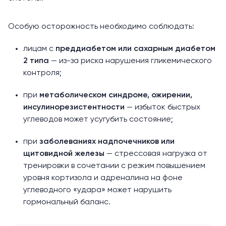
Особую осторожность необходимо соблюдать:
лицам с
преддиабетом или сахарным диабетом
2 типа
— из-за риска нарушения гликемического
контроля;
при
метаболическом синдроме, ожирении,
инсулинорезистентности
— избыток быстрых
углеводов может усугубить состояние;
при
заболеваниях надпочечников или
щитовидной железы
— стрессовая нагрузка от
тренировки в сочетании с резким повышением
уровня
кортизола
и
адреналина
на фоне
углеводного «удара» может нарушить
гормональный баланс.