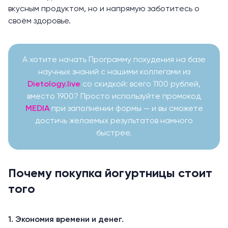
вкусным продуктом, но и напрямую заботитесь о
своём здоровье.
А хотите начать Программу похудения на базе
научных знаний с нашими коллегами из
Dietology.live
со скидкой: всего 1100 рублей,
вместо 1900? Просто используйте промокод
MEDIA
при заполнении формы — и вы сможете
достичь желаемых результатов намного
быстрее.
Почему покупка йогуртницы стоит
того
1. Экономия времени и денег.