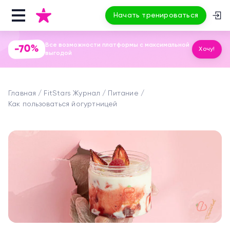
Начать тренироваться
Все возможности платформы с максимальной
-70%
Хочу!
выгодой
Главная
FitStars Журнал
Питание
Как пользоваться йогуртницей