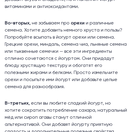
витаминами и антиоксидантами.
Во-вторых,
не забываем про
орехи
и различные
семена. Хотите добавить немного хруста и пользы?
Попробуйте всыпать в йогурт орехи или семена.
Грецкие орехи, миндаль, семена чиа, льняные семена
или тыквенные семечки — все эти ингредиенты
отлично сочетаются с йогуртом. Они придадут
блюду хрустящую текстуру и обогатят его
полезными жирами и белками. Просто измельчите
орехи и посыпьте ими йогурт или добавьте целые
семена для разнообразия.
В-третьих,
если вы любите сладкий йогурт, но
хотите сократить потребление сахара, натуральный
мёд или сироп агавы станут отличной
альтернативой. Они добавят йогурту приятную
сладость и дополнительные полезные свойства.