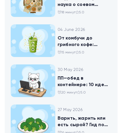
наука о соевом
твороге, который
18 минут
5.0
помогает похудеть
04 June 2026
От комбучи до
грибного кофе:
разбираемся в
15 минут
5.0
популярных
ЗОЖных-напитках
30 May 2026
ПП—обед в
контейнере: 10 идей
для офисников,
20 минут
5.0
которые следят за
питанием
27 May 2026
Варить, жарить или
есть сырой? Гид по
брокколи
16 минут
5.0