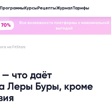
Программы
Курсы
Рецепты
Журнал
Тарифы
Все возможности платформы с максимальной
 70%
выгодой
га на FitStars
 — что даёт
а Леры Буры, кроме
вия