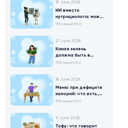
19 June 2026
ИИ вместо
нутрициолога: можно
ли доверить
12 минут
5.0
нейросети анализ
своего рациона
21 June 2026
Какая зелень
должна быть в
тарелке
15 минут
5.0
16 June 2026
Меню при дефиците
калорий: что есть,
чтобы худеть
15 минут
5.0
11 June 2026
Тофу: что говорит