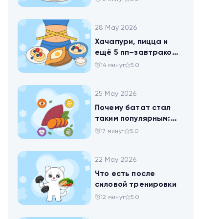
28 May 2026
Хачапури, пицца и
ещё 5 пп–завтраков,
чтобы набрать
14 минут
5.0
норму белка
25 May 2026
Почему батат стал
таким популярным:
всё о пользе
17 минут
5.0
сладкого картофеля
22 May 2026
Что есть после
силовой тренировки
12 минут
5.0