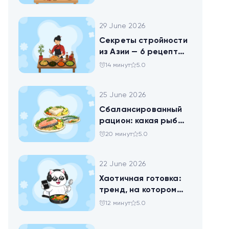
праздника
29 June 2026
Секреты стройности
из Азии — 6 рецептов
китайских салатов
14 минут
5.0
25 June 2026
Сбалансированный
рацион: какая рыба
самая полезная
20 минут
5.0
22 June 2026
Хаотичная готовка:
тренд, на котором
похудел весь ТикТок
12 минут
5.0