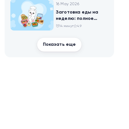
16 May 2026
Заготовка еды на
неделю: полное
руководство для
14 минут
4.9
здоровья и
похудения
Показать еще