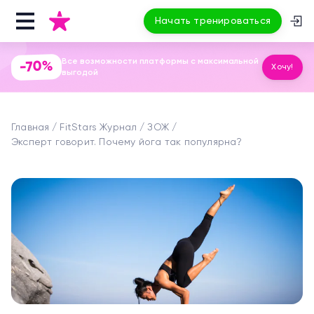
Начать тренироваться
Все возможности платформы с максимальной
-70%
Хочу!
выгодой
Главная
FitStars Журнал
ЗОЖ
Эксперт говорит. Почему йога так популярна?