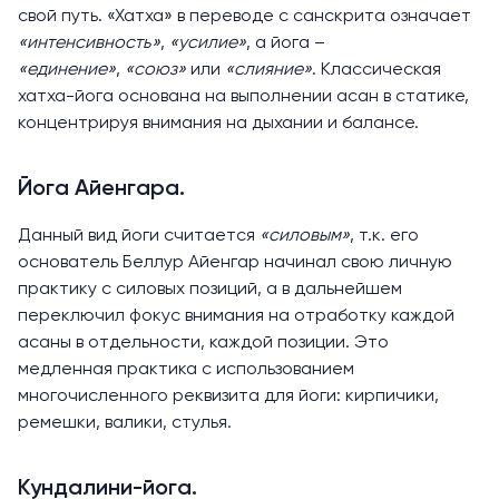
свой путь. «Хатха» в переводе с санскрита означает
«интенсивность»
,
«усилие»
, а йога –
«единение»
,
«союз»
или
«слияние»
. Классическая
хатха-йога основана на выполнении асан в статике,
концентрируя внимания на дыхании и балансе.
Йога Айенгара.
Данный вид йоги считается
«силовым»
, т.к. его
основатель Беллур Айенгар начинал свою личную
практику с силовых позиций, а в дальнейшем
переключил фокус внимания на отработку каждой
асаны в отдельности, каждой позиции. Это
медленная практика с использованием
многочисленного реквизита для йоги: кирпичики,
ремешки, валики, стулья.
Кундалини-йога.