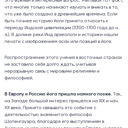
Это важный и интересный вопрос. Учитывая тот факт,
что многие только начинают изучать и вникать в то,
что уже было создано в древнейшие времена. Если
быть точнее историю йоги принято относить к
периоду Индской цивилизации (3300-1700 года до н.
э.). В долине реки Инд археологи и историки нашли
печати с изображением асан или позиций в йоге.
Распространение этого учения в восточных странах
не заставило себя долго ждать, учитывая
неразрывную связь с мировыми религиями и
философией.
В Европу и Россию йога пришла намного позже.
Так,
на Западе большой интерес пришёлся на XIX и нач.
XX века. Принято связывать это событие с
деятельностью знаменитого философа
Шопенгауэра, благодаря его выступлениям в