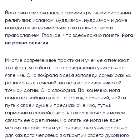
Йога синтезировалась с самими крупными мировыми
религиями: исламом, буддизмом, иудаизмом и даже
находится во взаимосвязи с католичеством и
православием. Главное, что здесь важно понять:
йога
не равно религия
.
Многие современные практики и учёные отмечают
тот факт, что йога – это совершенно уникальное
явление. Она вобрала в себя заповеди самых разных
религиозных течений, но не выстраивая никакой
точной догмы. Она свободна. Да, конечно, йога
помогает избавиться от страхов, сомнений, найти
путь к своей душе и предназначению, путь к
гармонии и спокойствию, в таком ключе мы можем
связать её с религией. Но опять же йога не даёт
чётких алгоритмов и установок, она универсальна
для каждого человека в открытии своего духовного