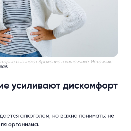
оторые вызывают брожение в кишечнике. Источник:
eepik
ние усиливают дискомфорт
ается алкоголем, но важно понимать:
не
для организма.