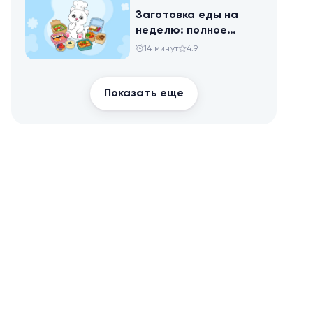
Заготовка еды на
неделю: полное
руководство для
14 минут
4.9
здоровья и
похудения
Показать еще