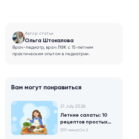
Автор статьи
Ольга Штокалова
Врач-педиатр, врач ЛФК с 15-летним
практическим опытом в педиатрии.
Вам могут понравиться
21 July 2026
Летние салаты: 10
рецептов простых
блюд для будней и
17 минут
4.3
праздника