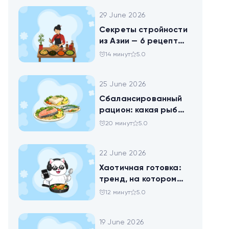
29 June 2026
Секреты стройности
из Азии — 6 рецептов
китайских салатов
14 минут
5.0
25 June 2026
Сбалансированный
рацион: какая рыба
самая полезная
20 минут
5.0
22 June 2026
Хаотичная готовка:
тренд, на котором
похудел весь ТикТок
12 минут
5.0
19 June 2026