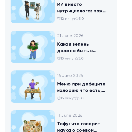
ИИ вместо
нутрициолога: можно
ли доверить
12 минут
5.0
нейросети анализ
своего рациона
21 June 2026
Какая зелень
должна быть в
тарелке
15 минут
5.0
16 June 2026
Меню при дефиците
калорий: что есть,
чтобы худеть
15 минут
5.0
11 June 2026
Тофу: что говорит
наука о соевом