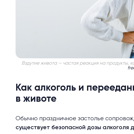
Вздутие живота — частая реакция на продукты, к
fr
Как алкоголь и перееда
в животе
Обычно праздничное застолье сопровожд
существует безопасной дозы алкоголя 