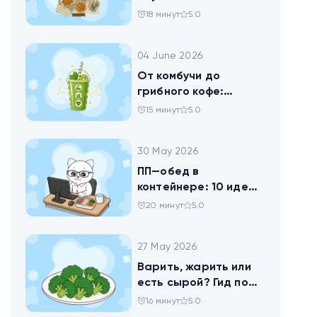
твороге, который
18 минут
5.0
помогает похудеть
04 June 2026
От комбучи до
грибного кофе:
разбираемся в
15 минут
5.0
популярных
ЗОЖных-напитках
30 May 2026
ПП—обед в
контейнере: 10 идей
для офисников,
20 минут
5.0
которые следят за
питанием
27 May 2026
Варить, жарить или
есть сырой? Гид по
брокколи
16 минут
5.0