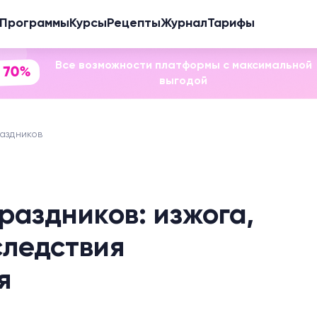
Программы
Курсы
Рецепты
Журнал
Тарифы
Все возможности платформы с максимальной
 70%
выгодой
аздников
раздников: изжога,
следствия
я