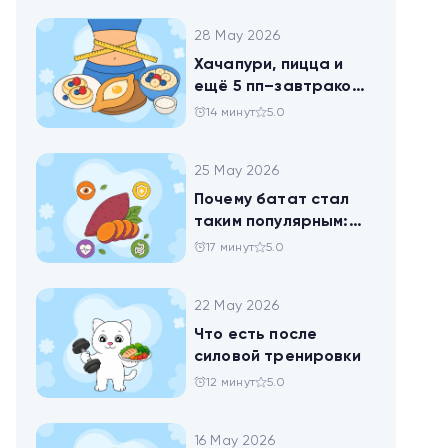
28 May 2026
Хачапури, пицца и
ещё 5 пп–завтраков,
чтобы набрать
14 минут
5.0
норму белка
25 May 2026
Почему батат стал
таким популярным:
всё о пользе
17 минут
5.0
сладкого картофеля
22 May 2026
Что есть после
силовой тренировки
12 минут
5.0
16 May 2026