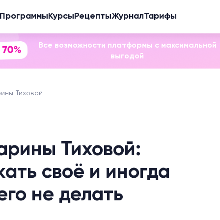
Программы
Курсы
Рецепты
Журнал
Тарифы
Все возможности платформы с максимальной
 70%
выгодой
ины Тиховой
арины Тиховой:
кать своё и иногда
его не делать