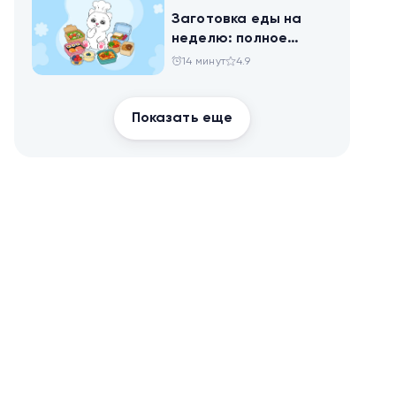
Заготовка еды на
неделю: полное
руководство для
14 минут
4.9
здоровья и
похудения
Показать еще