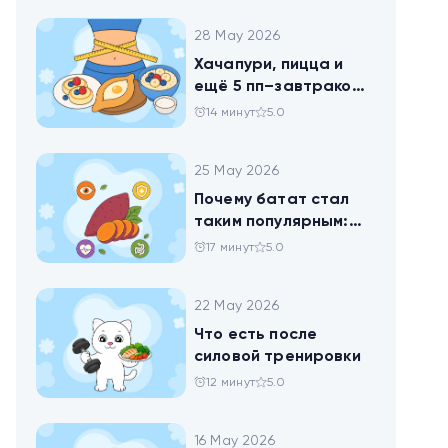
28 May 2026
Хачапури, пицца и
ещё 5 пп–завтраков,
чтобы набрать
14 минут
5.0
норму белка
25 May 2026
Почему батат стал
таким популярным:
всё о пользе
17 минут
5.0
сладкого картофеля
22 May 2026
Что есть после
силовой тренировки
12 минут
5.0
16 May 2026