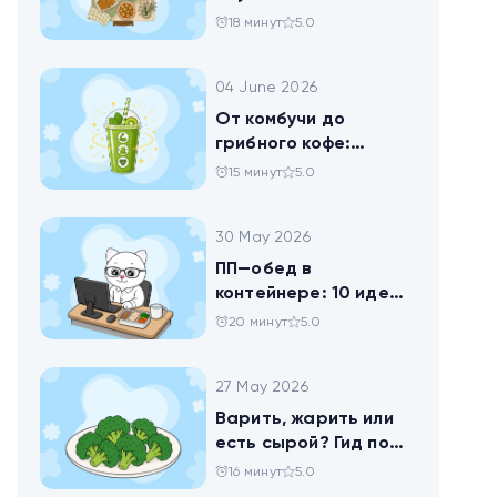
твороге, который
18 минут
5.0
помогает похудеть
04 June 2026
От комбучи до
грибного кофе:
разбираемся в
15 минут
5.0
популярных
ЗОЖных-напитках
30 May 2026
ПП—обед в
контейнере: 10 идей
для офисников,
20 минут
5.0
которые следят за
питанием
27 May 2026
Варить, жарить или
есть сырой? Гид по
брокколи
16 минут
5.0