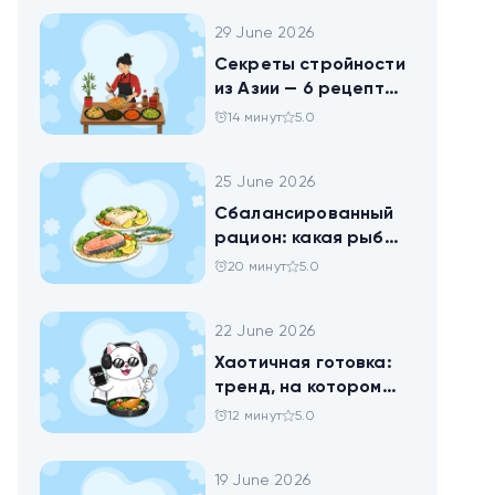
29 June 2026
Секреты стройности
из Азии — 6 рецептов
китайских салатов
14 минут
5.0
25 June 2026
Сбалансированный
рацион: какая рыба
самая полезная
20 минут
5.0
22 June 2026
Хаотичная готовка:
тренд, на котором
похудел весь ТикТок
12 минут
5.0
19 June 2026