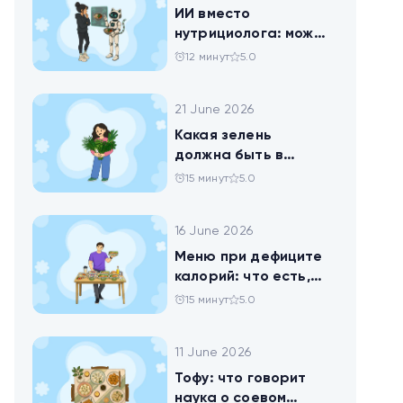
ИИ вместо
нутрициолога: можно
ли доверить
12 минут
5.0
нейросети анализ
своего рациона
21 June 2026
Какая зелень
должна быть в
тарелке
15 минут
5.0
16 June 2026
Меню при дефиците
калорий: что есть,
чтобы худеть
15 минут
5.0
11 June 2026
Тофу: что говорит
наука о соевом