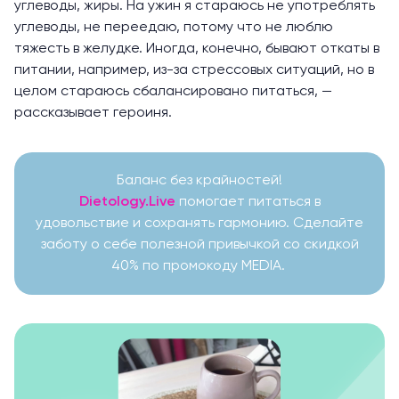
углеводы, жиры
. На ужин я стараюсь не употреблять
углеводы, не переедаю, потому что не люблю
тяжесть в желудке. Иногда, конечно, бывают откаты в
питании, например, из-за стрессовых ситуаций, но в
целом стараюсь сбалансировано питаться, —
рассказывает героиня.
Баланс без крайностей!
Dietology.Live
помогает питаться в
удовольствие и сохранять гармонию. Сделайте
заботу о себе полезной привычкой со скидкой
40% по промокоду MEDIA.