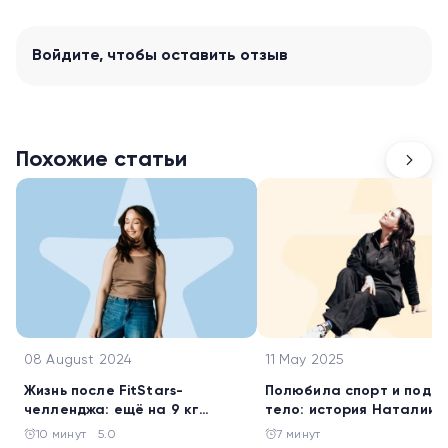
Войдите
, чтобы оставить отзыв
Похожие статьи
08 August 2024
11 May 2025
Жизнь после FitStars-
Полюбила спорт и подт
челленджа: ещё на 9 кг
тело: история Наталии
похудела Галина Жигалова
Батаговой
10 минут
5.0
7 минут